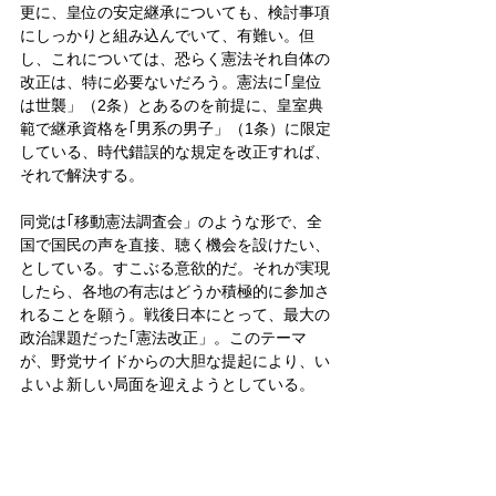
更に、皇位の安定継承についても、検討事項
にしっかりと組み込んでいて、有難い。但
し、これについては、恐らく憲法それ自体の
改正は、特に必要ないだろう。憲法に｢皇位
は世襲」（2条）とあるのを前提に、皇室典
範で継承資格を｢男系の男子」（1条）に限定
している、時代錯誤的な規定を改正すれば、
それで解決する。
同党は｢移動憲法調査会」のような形で、全
国で国民の声を直接、聴く機会を設けたい、
としている。すこぶる意欲的だ。それが実現
したら、各地の有志はどうか積極的に参加さ
れることを願う。戦後日本にとって、最大の
政治課題だった｢憲法改正」。このテーマ
が、野党サイドからの大胆な提起により、い
よいよ新しい局面を迎えようとしている。
私ら国民は、責任感と主体性を持って、この
世紀の大事業を“自ら”担おうではないか。
政治
憲法
憲法改正
山尾志桜里
改憲
国民民主党