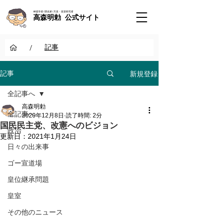
神道学者 / 歴史家 / 天皇・皇室研究者
高森明勅 公式サイト
/
記事
新規登録
記事
全記事へ
高森明勅
全記事へ
2020年12月8日
読了時間: 2分
国民民主党、改憲へのビジョン
政治
更新日：
2021年1月24日
日々の出来事
ゴー宣道場
皇位継承問題
皇室
その他のニュース