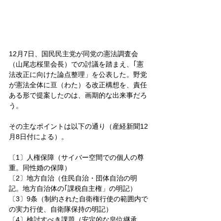
12月7日、国民民主党が同党の憲法調査会
（山尾志桜里会長）での討議を踏まえ、｢憲
法改正に向けた論点整理」を公表した。野党
が憲法全体に亘（わた）る改正構想を、責任
ある形で提案したのは、画期的な出来事だろ
う。
その主なポイントは以下の通り（産経新聞12
月8日付による）。
〔1〕人権保障（サイバー空間での個人の尊
重。同性婚の保障）
〔2〕地方自治（住民自治・団体自治の明
記。地方自治体の｢課税自主権」の明記）
〔3〕9条（制約された自衛権行使の範囲内で
の実力行使、自衛隊保持の明記）
〔4〕検討すべき課題（安定的な皇位継承。