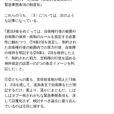
緊急事態条項の制度化）
これらのうち、〔3〕については、次のよう
な記事になっている。
｢憲法9条をめぐっては、自衛権行使の範囲や
自衛隊の保持・統制のルールを規定する必要
性に触れつつ、①9条2項を改定し、制約され
た自衛権行使の範囲内での実力行使、自衛隊
の保持を明記する②9条1、2項を維持した上
で、制約された戦力、交戦権の行使を認める
例外規定の設置―の2つの条文イメージを列
記した」と。
①②どちらの案も、安倍前首相が唱えた｢9条
1、2項を残して、追加条文で自衛隊をただ明
記するだけ」案より、遥かにまともだ。しば
しばタブー視されがちな緊急事態条項も、決
して誤魔化さず、検討すべき論点に盛り込ん
でいるのは注目に値する。