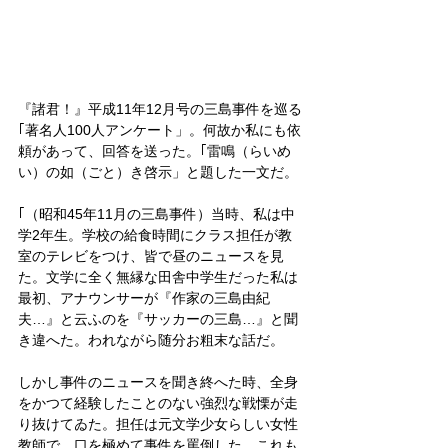
『諸君！』平成11年12月号の三島事件を巡る
｢著名人100人アンケート」。何故か私にも依
頼があって、回答を送った。｢雷鳴（らいめ
い）の如（ごと）き啓示」と題した一文だ。
｢（昭和45年11月の三島事件）当時、私は中
学2年生。学校の給食時間にクラス担任が教
室のテレビをつけ、皆で昼のニュースを見
た。文学に全く無縁な田舎中学生だった私は
最初、アナウンサーが『作家の三島由紀
夫…』と云ふのを『サッカーの三島…』と聞
き違へた。われながら随分お粗末な話だ。
しかし事件のニュースを聞き終へた時、全身
をかつて経験したことのない強烈な戦慄が走
り抜けてゐた。担任は元文学少女らしい女性
教師で、口を極めて事件を罵倒した。これも