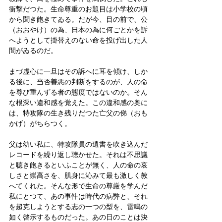
衝撃だつた。生命尊重のお題目は小学校の頃
から聞き飽きてゐる。だが今、目の前で、公
（おおやけ）の為、日本の為に何ごとかを訴
へようとして掛替えのない命を投げ出した人
間がゐるのだ。
まづ虚心に一旦はその訴へに耳を傾け、しか
る後に、当否善悪の判断をするのが、人の命
を尊び重んずる者の態度ではないのか。そん
な根深い違和感を覚えた。この違和感の奥に
は、特攻隊の生き残りだつた亡父の俤（おも
かげ）がちらつく。
父は幼い私に、特攻隊員の遺書を吹き込んだ
レコードを繰り返し聴かせた。それは不思議
と聴き飽きるといふことが無く、人の命の哀
しさと崇高さを、肌身に沁みて最も激しく教
へてくれた。そんな形で生命の尊厳を学んだ
私にとつて、あの事件は時代の病弊と、それ
を超克しようとする志の一つの型を、雷鳴の
如く啓示するものだった。あの日のことは決