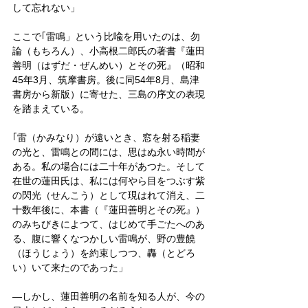
して忘れない」
ここで｢雷鳴」という比喩を用いたのは、勿
論（もちろん）、小高根二郎氏の著書『蓮田
善明（はずだ・ぜんめい）とその死』（昭和
45年3月、筑摩書房。後に同54年8月、島津
書房から新版）に寄せた、三島の序文の表現
を踏まえている。
｢雷（かみなり）が遠いとき、窓を射る稲妻
の光と、雷鳴との間には、思はぬ永い時間が
ある。私の場合には二十年があつた。そして
在世の蓮田氏は、私には何やら目をつぶす紫
の閃光（せんこう）として現はれて消え、二
十数年後に、本書（『蓮田善明とその死』）
のみちびきによつて、はじめて手ごたへのあ
る、腹に響くなつかしい雷鳴が、野の豊饒
（ほうじょう）を約束しつつ、轟（とどろ
い）いて来たのであった」
―しかし、蓮田善明の名前を知る人が、今の