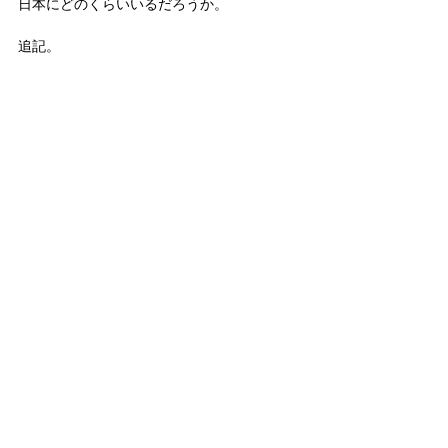
日本にどのくらいいるだろうか。
追記。
11月22日、午後2時から岡山護国神社の境内
にある｢いさお会館」にて｢三島事件50年と憲
法改正」と題して講演を行う。参加は無料。
政治
日々の出来事
三島由紀夫
三島事件
政治
日々の出来事
すべて表示
関連記事