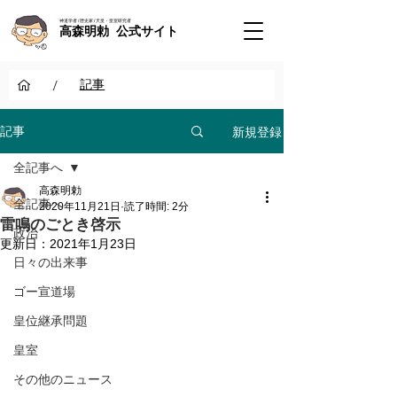
神道学者 / 歴史家 / 天皇・皇室研究者
高森明勅 公式サイト
/
記事
新規登録
記事
全記事へ
高森明勅
全記事へ
2020年11月21日
読了時間: 2分
雷鳴のごとき啓示
政治
更新日：
2021年1月23日
日々の出来事
ゴー宣道場
皇位継承問題
皇室
その他のニュース