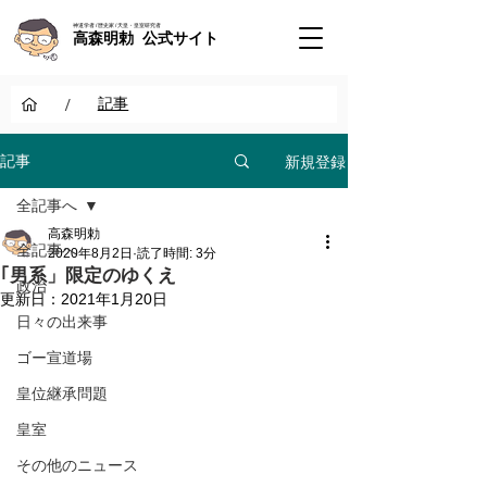
神道学者 / 歴史家 / 天皇・皇室研究者
高森明勅 公式サイト
/
記事
新規登録
記事
全記事へ
高森明勅
全記事へ
2020年8月2日
読了時間: 3分
｢男系」限定のゆくえ
政治
更新日：
2021年1月20日
日々の出来事
ゴー宣道場
皇位継承問題
皇室
その他のニュース