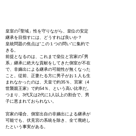
皇室の｢聖域」性を守りながら、皇位の安定
継承を目指すには、どうすれば良いか？　
皇統問題の焦点は“この１つの問い”に集約で
きる。
前提となるのは、これまで皇位と宮家の｢男
系」継承に絶大な貢献をしてきた側室が不在
で、非嫡出による継承の可能性が無くなった
こと。従前、正妻たる方に男子がお１人も生
まれなかったのは、天皇で約35％、宮家（4
世襲親王家）で約54％、という高い比率だ。
つまり、3代又は2代に1人以上の割合で、男
子に恵まれておられない。
宮家の場合、側室出自の非嫡出による継承が
可能でも、伏見宮の系統を除き、全て廃絶し
たという事実がある。