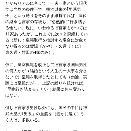
だからリアルに考えて、一夫一妻という現代
では当然の条件下で、明治以来の｢男系男
子」という縛りをそのまま維持すれば、皇位
の継承も宮家の存続も、“必然的に”行き詰ま
る他ない。現に、いわゆる旧宮家もかつては
11家あったが、これまでに次々と廃絶してい
る（新しく皇籍取得を検討する場合に対象と
なり得るのは賀陽〔かや〕・久邇〔くに〕・
東久邇・竹田の4家のみ）。
仮に、皇室典範を改正して旧宮家系国民男性
の何人かが（結婚という人生の一大事を介さ
ないで）皇籍を取得したとしても（勿論、実
際には至難だが）、上記の縛りを続ければ、
｢早晩行き詰まる」という結果に何ら変わり
はない。
但し旧宮家系男性以外にも、国民の中には神
武天皇の｢男系」の血筋を（遥かに遠く）引
く人は、多数いる。