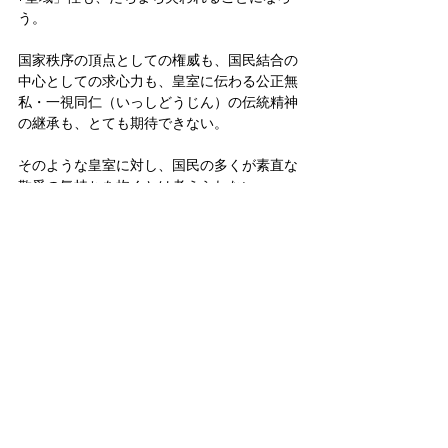
う。
国家秩序の頂点としての権威も、国民結合の
中心としての求心力も、皇室に伝わる公正無
私・一視同仁（いっしどうじん）の伝統精神
の継承も、とても期待できない。
そのような皇室に対し、国民の多くが素直な
敬愛の気持ちを抱くとは考えられない。
かくて、皇室の高貴さを守りながら、将来に
向けて皇位の安定継承を目指す為に、実際に
選び得る選択肢は、結局、“１つ”しかないこ
とが分かるはずだ。
皇室
天皇
皇位継承問題
男系
皇室典範
旧宮家
皇統問題
政治
皇位継承問題
皇室