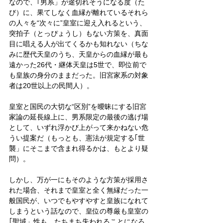
なので、｢男系」が途切れそうになる度（た
び）に、果てしなく血縁が離れているそれら
の人々を“次々に”皇室に迎え入れるという、
突拍子（とっぴょうし）もない方策を、真面
目に唱える人が出てくるかも知れない（ちな
みに歴代天皇のうち、天皇からの血縁が最も
遠かった26代・継体天皇は5世で、即位前で
も皇族の身分のままだった。旧宮家系の対象
者は20世以上の民間人）。
皇室と国民の大切な“区別”を曖昧にする旧宮
家論の延長線上に、男系限定の最後の逃げ場
として、いずれ浮かび上がって来かねない危
うい提案だ（もっとも、憲法が規定する｢世
襲」にそこまで含まれ得るかは、もとより疑
問）。
しかし、万が一にもそのような方策が採用さ
れた場合、それまで皇室と全く無縁だった一
般国民が、いつでもやすやすと皇族になれて
しまうという話なので、皇位の尊厳も皇室の
｢聖域」性も、たちまち失われることになろ