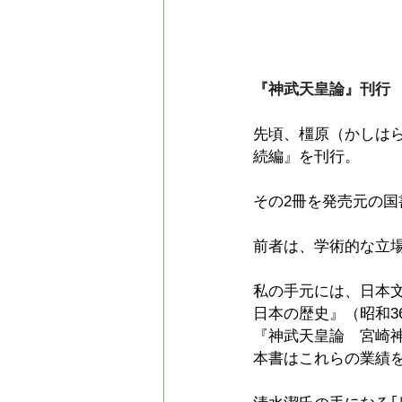
『神武天皇論』刊行
先頃、橿原（かしは
続編』を刊行。
その2冊を発売元の
前者は、学術的な立
私の手元には、日本
日本の歴史』（昭和3
『神武天皇論　宮崎神
本書はこれらの業績