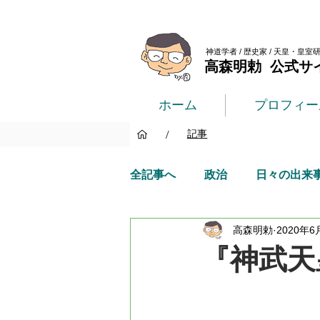
神道学者 / 歴史家 / 天皇・皇室
高森明勅 公式サ
ホーム
プロフィー
/
記事
全記事へ
政治
日々の出来
高森明勅
2020年6
『神武