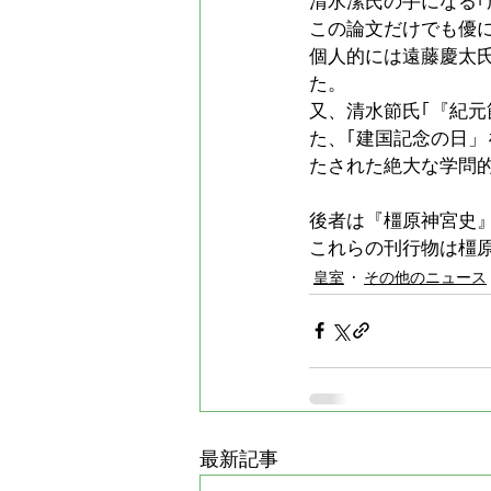
清水潔氏の手になる｢
この論文だけでも優
個人的には遠藤慶太
た。
又、清水節氏｢『紀
た、｢建国記念の日」
たされた絶大な学問
後者は『橿原神宮史』
これらの刊行物は橿原
皇室
その他のニュース
最新記事