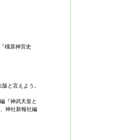
『橿原神宮史　
出版と言えよう。
郎編『神武天皇と
）、神社新報社編