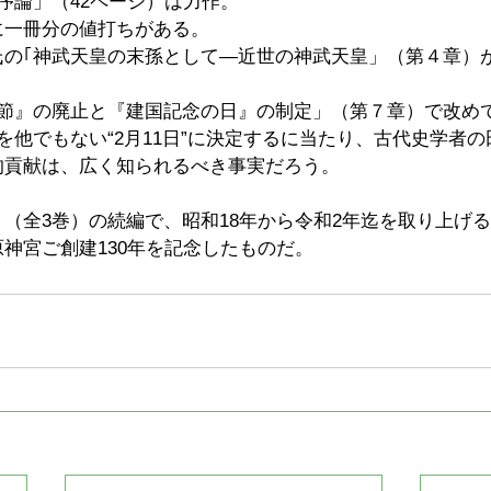
序論」（42ページ）は力作。
に一冊分の値打ちがある。
氏の｢神武天皇の末孫として―近世の神武天皇」（第４章）
元節』の廃止と『建国記念の日』の制定」（第７章）で改め
を他でもない“2月11日”に決定するに当たり、古代史学者
的貢献は、広く知られるべき事実だろう。
（全3巻）の続編で、昭和18年から令和2年迄を取り上げ
神宮ご創建130年を記念したものだ。