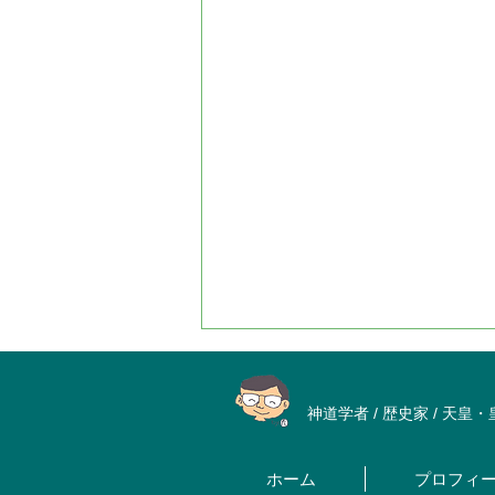
神道学者 / 歴史家 / 天皇
ホーム
プロフィ