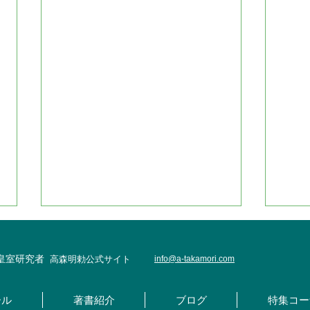
・皇室研究者
高森明勅公式サイト
info@
a-takamori.com
ール
著書紹介
ブログ
特集コー