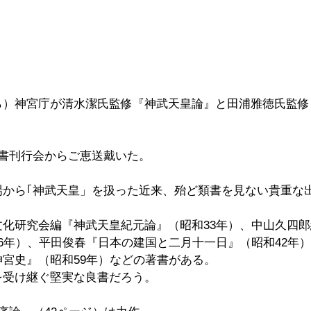
　　
ら）神宮庁が清水潔氏監修『神武天皇論』と田浦雅徳氏監修
国書刊行会からご恵送戴いた。
場から｢神武天皇」を扱った近来、殆ど類書を見ない貴重な
文化研究会編『神武天皇紀元論』（昭和33年）、中山久四
6年）、平田俊春『日本の建国と二月十一日』（昭和42年
宮史』（昭和59年）などの著書がある。
を受け継ぐ堅実な良書だろう。