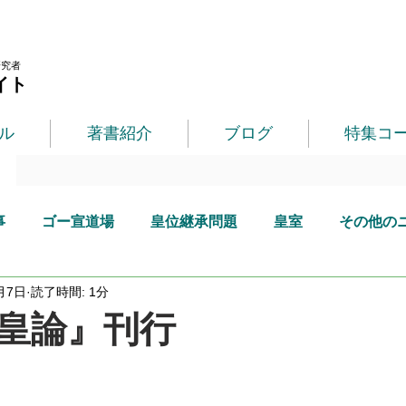
研究者
イト
ル
著書紹介
ブログ
特集コ
事
ゴー宣道場
皇位継承問題
皇室
その他の
月7日
読了時間: 1分
天皇論』刊行