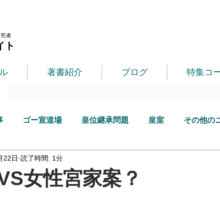
研究者
イト
ル
著書紹介
ブログ
特集コ
事
ゴー宣道場
皇位継承問題
皇室
その他の
月22日
読了時間: 1分
VS女性宮家案？