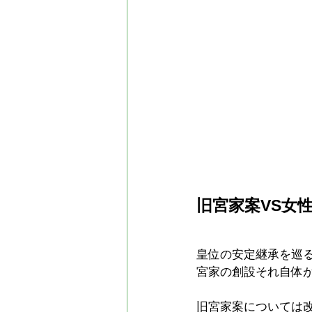
旧宮家案VS女
皇位の安定継承を巡
宮家の創設それ自体
旧宮家案については