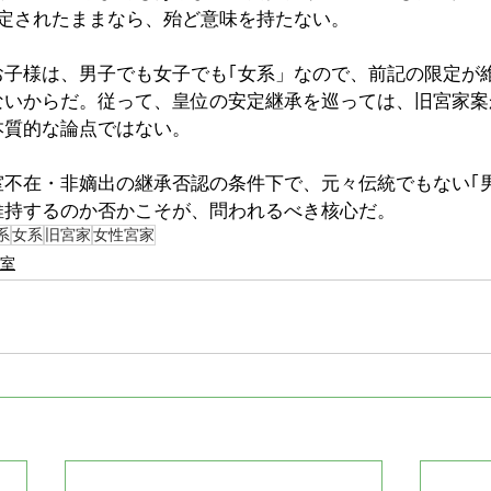
限定されたままなら、殆ど意味を持たない。
お子様は、男子でも女子でも｢女系」なので、前記の限定が
ないからだ。従って、皇位の安定継承を巡っては、旧宮家案
本質的な論点ではない。
室不在・非嫡出の継承否認の条件下で、元々伝統でもない｢
維持するのか否かこそが、問われるべき核心だ。
系
女系
旧宮家
女性宮家
室