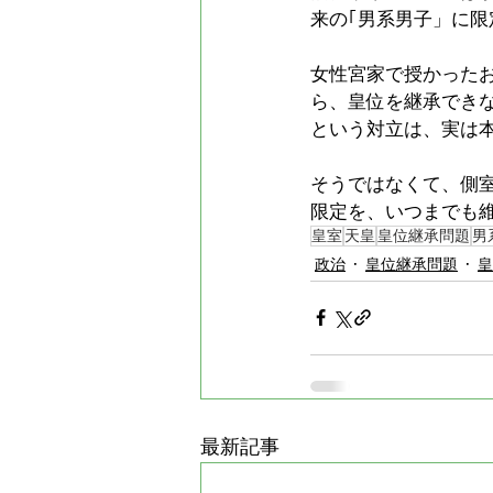
来の｢男系男子」に
女性宮家で授かった
ら、皇位を継承でき
という対立は、実は
そうではなくて、側
限定を、いつまでも
皇室
天皇
皇位継承問題
男
政治
皇位継承問題
皇
最新記事