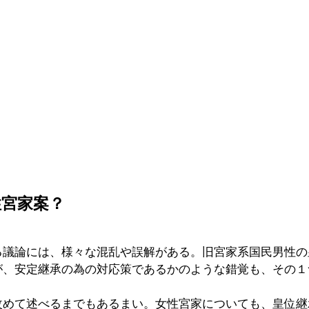
性宮家案？
る議論には、様々な混乱や誤解がある。旧宮家系国民男性の
が、安定継承の為の対応策であるかのような錯覚も、その１
改めて述べるまでもあるまい。女性宮家についても、皇位継