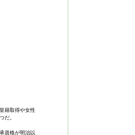
皇籍取得や女性
つだ。
承資格が明治以