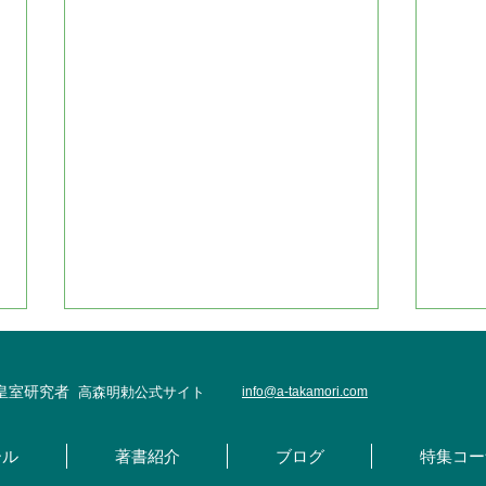
・皇室研究者
高森明勅公式サイト
info@
a-takamori.com
ール
著書紹介
ブログ
特集コー