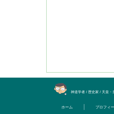
神道学者 / 歴史家 / 天皇
ホーム
プロフィ