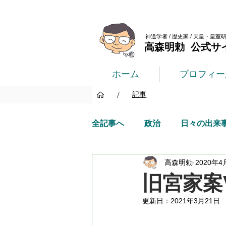
神道学者 / 歴史家 / 天皇・皇室
高森明勅 公式サ
ホーム
プロフィー
/
記事
全記事へ
政治
日々の出来
高森明勅
2020年4
旧宮家案
更新日：
2021年3月21日