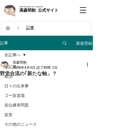
神道学者 / 歴史家 / 天皇・皇室研究者
高森明勅 公式サイト
/
記事
新規登録
記事
全記事へ
高森明勅
全記事へ
2020年4月4日
読了時間: 2分
野党合流の｢新たな軸」？
政治
日々の出来事
ゴー宣道場
皇位継承問題
皇室
その他のニュース