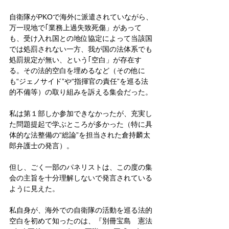
自衛隊がPKOで海外に派遣されていながら、
万一現地で｢業務上過失致死傷」があって
も、受け入れ国との地位協定によって当該国
では処罰されない一方、我が国の法体系でも
処罰規定が無い、という｢空白」が存在す
る。その法的空白を埋めるなど（その他に
も“ジェノサイド”や“指揮官の責任”を巡る法
的不備等）の取り組みを訴える集会だった。
私は第１部しか参加できなかったが、充実し
た問題提起で学ぶところが多かった（特に具
体的な法整備の“総論”を担当された倉持麟太
郎弁護士の発言）。
但し、ごく一部のパネリストは、この度の集
会の主旨を十分理解しないで発言されている
ように見えた。
私自身が、海外での自衛隊の活動を巡る法的
空白を初めて知ったのは、『別冊宝島　憲法