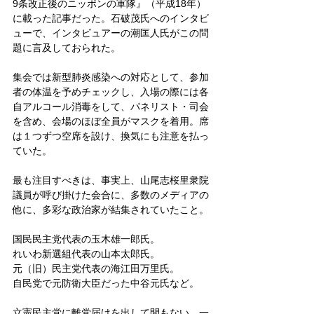
9条改正後のニッポンの軍隊』（平成18年）
に載った記事だった。石破茂氏へのインタビ
ューで、インタビュアーの潮匡人氏がこの問
題に言及しておられた。
集会では新型肺炎感染への対応として、参加
者の体温を予めチェックし、入場の際には各
自アルコール消毒をして、パネリスト・司会
を含め、会場のほぼ全員がマスクを着用。席
は１つずつ空席を設け、換気にも注意を払っ
ていた。
最も注目すべきは、事実上、山尾志桜里衆院
議員が呼び掛けた会合に、多数のメディアの
他に、多彩な政治家が結集されていたこと。
国民民主党代表の玉木雄一郎氏。
れいわ新選組代表の山本太郎氏。
元（旧）民主党代表の海江田万里氏。
自民党で元防衛大臣だった中谷元氏など。
立憲民主党に離党届けを出して間もない、一