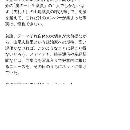
介の｢魔の三回生議員」の１人でしかないは
ず（失礼！）の山尾議員の呼び掛けで、党派
を超えて、これだけのメンバーが集まった事
実は、軽視できない。
勿論、テーマそれ自体の大切さが大前提なが
ら、山尾志桜里という政治家への期待、高い
評価がなければ、このようなことは起こり得
ないだろう。メディアも、時事通信や産経新
聞などは、同集会を写真入りで好意的に報じ
るニュースを、その日のうちにネットに挙げ
ていた。
産経新聞の記事には次のようにあった。
｢（山尾・玉木・山本）3氏は憲法改正や消費
税減税をめぐって共通点もあり、野党合流の
新たな軸になるとの見方が浮上している」
と。
※画像は4月14日に開催される『緊急シンポ
ジウム 「皇位の安定継承に向けてー立皇嗣の