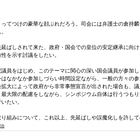
うってつけの豪華な顔ぶれだろう。司会には弁護士の倉持麟
ん。
先延ばしされて来た、政府・国会での皇位の安定継承に向け
向性を示す討議をしたい。
院議員をはじめ、このテーマに関心の深い国会議員が参加し
外はなかなか参加しづらい時間設定ながら、一般の方々の参
染拡大によって政府から非常事態宣言が出された場合も、議
、最大限の配慮をしながら、シンポジウム自体は行うつもり
行いたい。
取り組みについて、これ以上、先延ばしや誤魔化しを許して
治