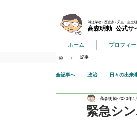
神道学者 / 歴史家 / 天皇・皇室
高森明勅 公式サ
ホーム
プロフィー
/
記事
全記事へ
政治
日々の出来
高森明勅
2020年4
緊急シン