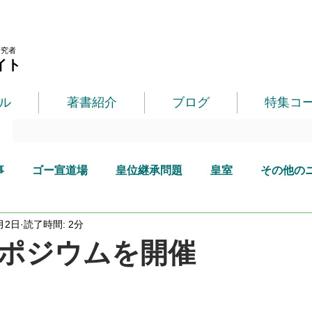
研究者
イト
ル
著書紹介
ブログ
特集コ
事
ゴー宣道場
皇位継承問題
皇室
その他の
月2日
読了時間: 2分
ポジウムを開催