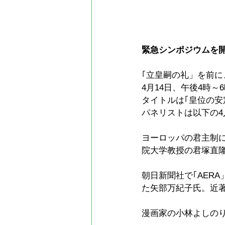
緊急シンポジウムを
｢立皇嗣の礼」を前
4月14日、午後4時
タイトルは｢皇位の
パネリストは以下の4
ヨーロッパの君主制
院大学教授の君塚直
朝日新聞社で｢AER
た矢部万紀子氏。近
漫画家の小林よしの