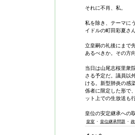
それに不肖、私。
私を除き、テーマに
イドルの町田彩夏さ
立皇嗣の礼後にまで
あるべきか。その方
当日は山尾志桜里衆
さる予定だ。議員以
ける。新型肺炎の感
係者に限定した形で
ット上での生放送も
皇位の安定継承への
皇室
皇位継承問題
政