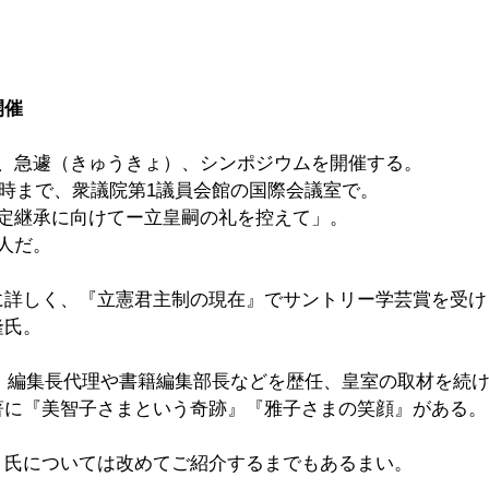
開催
に、急遽（きゅうきょ）、シンポジウムを開催する。
～6時まで、衆議院第1議員会館の国際会議室で。
安定継承に向けてー立皇嗣の礼を控えて」。
人だ。
に詳しく、『立憲君主制の現在』でサントリー学芸賞を受け
隆氏。
A」編集長代理や書籍編集部長などを歴任、皇室の取材を続
著に『美智子さまという奇跡』『雅子さまの笑顔』がある。
り氏については改めてご紹介するまでもあるまい。