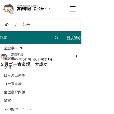
神道学者 / 歴史家 / 天皇・皇室研究者
高森明勅 公式サイト
/
記事
新規登録
記事
全記事へ
高森明勅
全記事へ
2020年2月10日
読了時間: 1分
２月ゴー宣道場、大成功
政治
日々の出来事
ゴー宣道場
皇位継承問題
皇室
その他のニュース