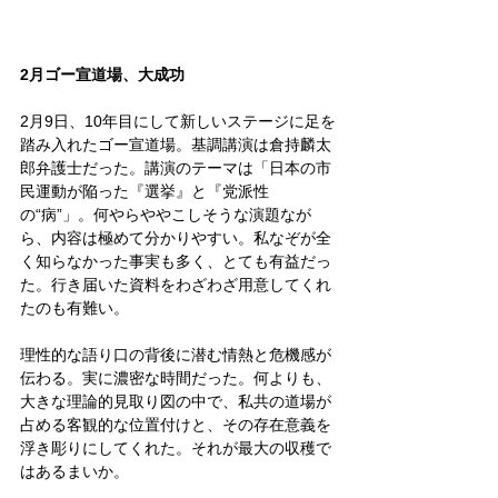
2月ゴー宣道場、大成功
2月9日、10年目にして新しいステージに足を
踏み入れたゴー宣道場。基調講演は倉持麟太
郎弁護士だった。講演のテーマは「日本の市
民運動が陥った『選挙』と『党派性
の“病”」。何やらややこしそうな演題なが
ら、内容は極めて分かりやすい。私なぞが全
く知らなかった事実も多く、とても有益だっ
た。行き届いた資料をわざわざ用意してくれ
たのも有難い。
理性的な語り口の背後に潜む情熱と危機感が
伝わる。実に濃密な時間だった。何よりも、
大きな理論的見取り図の中で、私共の道場が
占める客観的な位置付けと、その存在意義を
浮き彫りにしてくれた。それが最大の収穫で
はあるまいか。