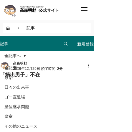
神道学者 / 歴史家 / 天皇・皇室研究者
高森明勅 公式サイト
/
記事
新規登録
記事
全記事へ
高森明勅
全記事へ
2019年12月29日
読了時間: 2分
「嫡出男子」不在
政治
日々の出来事
ゴー宣道場
皇位継承問題
皇室
その他のニュース