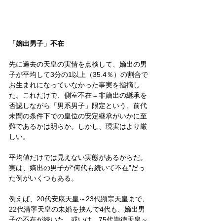
「嫡出男子」不在
先に過去の天皇の実情を点検して、嫡出の男
子が平均して3分の1以上（35.4％）の割合で
お生まれになっていなかった事実を指摘し
た。これだけで、側室不在＝非嫡出の継承を
否認しながら「男系男子」限定という、前代
未聞の条件下での皇位の安定継承がいかに至
難であるかは明らか。しかし、現実はより厳
しい。
平均値だけでは見えない実態があるからだ。
実は、嫡出の男子が“何代も続いて不在”だっ
た例がいくつもある。
例えば、20代安康天皇～23代顕宗天皇まで、
22代清寧天皇の未婚を挟んで4代も、嫡出男
子の不在が続いた。或いは、75代崇徳天皇～