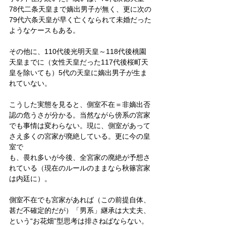
78代二条天皇まで嫡出男子が無く、更に次の
79代六条天皇が早く亡くなられて未婚だった
ようなケースもある。
その他に、110代後光明天皇～118代後桃園
天皇までに（女性天皇だった117代後桜町天
皇を除いても）5代の天皇に嫡出男子が生ま
れていない。
こうした実態を見ると、側室不在＝非嫡出否
認の危うさが分かる。当然ながら傍系の宮家
でも事情は変わらない。現に、側室があって
さえ多くの宮家が廃絶している。更に今の皇
室で
も、畏れ多いが今後、全宮家の廃絶が予想さ
れている（現在のルールのままなら秋篠宮家
は内廷に）。
側室不在でも宮家があれば（この前提自体、
甚だ不確定的だが）「男系」継承は大丈夫、
という“お花畑”型思考は排さねばならない。