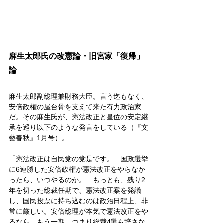
麻生太郎氏の改憲論・旧宮家「復帰」
論
麻生太郎副総理兼財務大臣。言う迄もなく、
安倍政権の屋台骨を支えて来た有力政治家
だ。その麻生氏が、憲法改正と皇位の安定継
承を巡り以下のような発言をしている（『文
藝春秋』1月号）。
「憲法改正は自民党の党是です。…国政選挙
に6連勝した安倍政権が憲法改正をやらなか
ったら、いつやるのか。…もっとも、残り2
年を切った総裁任期で、憲法改正案を発議
し、国民投票に持ち込むのは政治日程上、非
常に厳しい。安倍総理が本気で憲法改正をや
るなら、もう一期、つまり総裁4選も辞さな