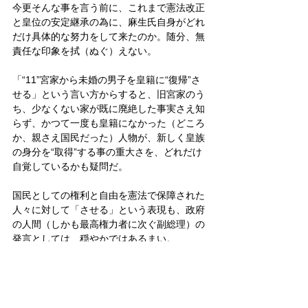
今更そんな事を言う前に、これまで憲法改正
と皇位の安定継承の為に、麻生氏自身がどれ
だけ具体的な努力をして来たのか。随分、無
責任な印象を拭（ぬぐ）えない。
「“11”宮家から未婚の男子を皇籍に“復帰”さ
せる」という言い方からすると、旧宮家のう
ち、少なくない家が既に廃絶した事実さえ知
らず、かつて一度も皇籍になかった（どころ
か、親さえ国民だった）人物が、新しく皇族
の身分を“取得”する事の重大さを、どれだけ
自覚しているかも疑問だ。
国民としての権利と自由を憲法で保障された
人々に対して「させる」という表現も、政府
の人間（しかも最高権力者に次ぐ副総理）の
発言としては、穏やかではあるまい。
皇室
天皇
皇位継承問題
政治
旧宮家
憲法改正
政治
皇位継承問題
皇室