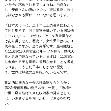
い覚悟が求められるでしょうね。当然なが
ら、安倍さんの腹の中でも、憲法改正に賭け
る執念は今も変わっていないと思います」
「日本のように、二千年以上の長きにわたっ
て同じ場所で、同じ皇室を戴いている国は他
に1つもない。…だからこそ、女系天皇など
はあり得ません。歴史上、女性天皇は8人10
代存在しますが、全て男系です。皇籍離脱し
た11宮家は伏見宮家にルーツを持ち、歴代天
皇と男系で連なっている。まずは、11宮家か
ら未婚の男子を皇籍に復帰させることを考え
るべき。こうした日本にしかない歴史にこ
そ、世界は尊敬の念を抱いているんです」
政治的に無力な一介の評論家ならともかく、
第2次安倍政権の発足以来、一貫して政権の
中枢に座り続けて来た政治家の発言として
は、いささか首を傾（かし）げざるを得な
い。