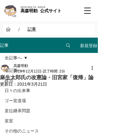
神道学者 / 歴史家 / 天皇・皇室研究者
高森明勅 公式サイト
/
記事
新規登録
記事
全記事へ
高森明勅
全記事へ
2019年12月12日
読了時間: 2分
麻生太郎氏の改憲論・旧宮家「復帰」論
政治
更新日：
2021年3月21日
日々の出来事
ゴー宣道場
皇位継承問題
皇室
その他のニュース