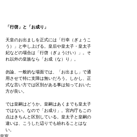
「行啓」と「お成り」
天皇のお出ましを正式には「行幸（ぎょうこ
う）」と申し上げる。皇后や皇太子・皇太子
妃などの場合は「行啓（ぎょうけい）」。そ
れ以外の皇族なら「お成（な）り」。
勿論、一般的な場面では、「お出まし」で通
用させて特に支障は無いだろう。しかし、正
式な言い方では区別がある事は知っておいた
方が良い。
では皇嗣はどうか。皇嗣はあくまでも皇太子
ではない。なので「お成り」。宮内庁もこの
点はきちんと区別している。皇太子と皇嗣の
違いは、こうした辺りでも紛れることはな
い。
皇室