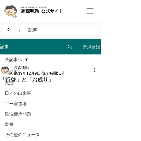
神道学者 / 歴史家 / 天皇・皇室研究者
高森明勅 公式サイト
/
記事
新規登録
記事
全記事へ
高森明勅
全記事へ
2019年12月9日
読了時間: 1分
「行啓」と「お成り」
政治
日々の出来事
ゴー宣道場
皇位継承問題
皇室
その他のニュース