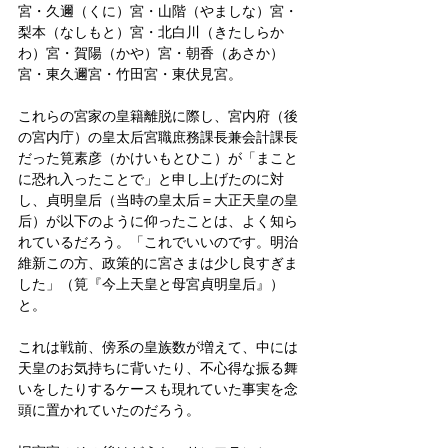
宮・久邇（くに）宮・山階（やましな）宮・
梨本（なしもと）宮・北白川（きたしらか
わ）宮・賀陽（かや）宮・朝香（あさか）
宮・東久邇宮・竹田宮・東伏見宮。
これらの宮家の皇籍離脱に際し、宮内府（後
の宮内庁）の皇太后宮職庶務課長兼会計課長
だった筧素彦（かけいもとひこ）が「まこと
に恐れ入ったことで」と申し上げたのに対
し、貞明皇后（当時の皇太后＝大正天皇の皇
后）が以下のように仰ったことは、よく知ら
れているだろう。「これでいいのです。明治
維新この方、政策的に宮さまは少し良すぎま
した」（筧『今上天皇と母宮貞明皇后』）
と。
これは戦前、傍系の皇族数が増えて、中には
天皇のお気持ちに背いたり、不心得な振る舞
いをしたりするケースも現れていた事実を念
頭に置かれていたのだろう。