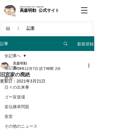
神道学者 / 歴史家 / 天皇・皇室研究者
高森明勅 公式サイト
/
記事
新規登録
記事
全記事へ
高森明勅
全記事へ
2019年12月7日
読了時間: 2分
旧宮家の廃絶
政治
更新日：
2021年3月21日
日々の出来事
ゴー宣道場
皇位継承問題
皇室
その他のニュース