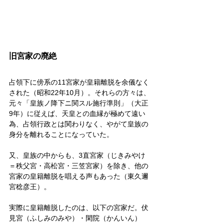
旧宮家の廃絶
占領下に傍系の11宮家が皇籍離脱を余儀なく
された（昭和22年10月）。それらの方々は、
元々「皇族ノ降下ニ関スル施行準則」（大正
9年）に従えば、天皇との血縁が極めて遠い
為、占領行政とは関わりなく、やがて皇族の
身分を離れることになっていた。
又、皇族の中からも、3直宮家（じきみやけ
＝秩父宮・高松宮・三笠宮家）を除き、他の
宮家の皇籍離脱を唱える声もあった（東久邇
宮稔彦王）。
実際に皇籍離脱したのは、以下の宮家だ。伏
見宮（ふしみのみや）・閑院（かんいん）