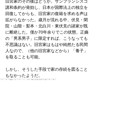
旧宮家のその後はどうか。サンフランシスコ
講和条約が発効し、日本が国際法上の独立を
回復してからも、旧宮家の復籍を求める声は
拡がらなかった。歳月が流れる中、伏見・閑
院・山階・梨本・北白川・東伏見の諸家が既
に断絶した。僅か70年余りでこの状態。正嫡
の「男系男子」に限定すれば、こうなっても
不思議はない。旧宮家はもはや純然たる民間
人なので、（他の旧宮家などから）「養子」
を取ることも可能。
しかし、そうした手段で家の存続を図ること
もなかったようだ。
皇室
天皇
皇位継承問題
旧宮家
皇位継承問題
皇室