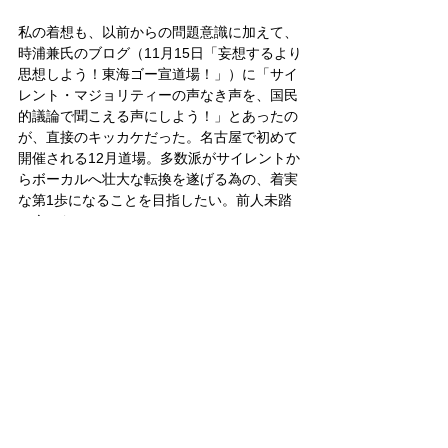
私の着想も、以前からの問題意識に加えて、
時浦兼氏のブログ（11月15日「妄想するより
思想しよう！東海ゴー宣道場！」）に「サイ
レント・マジョリティーの声なき声を、国民
的議論で聞こえる声にしよう！」とあったの
が、直接のキッカケだった。名古屋で初めて
開催される12月道場。多数派がサイレントか
らボーカルへ壮大な転換を遂げる為の、着実
な第1歩になることを目指したい。前人未踏
の企てだ。
ゴー宣道場
すべて表示
関連記事