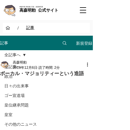
神道学者 / 歴史家 / 天皇・皇室研究者
高森明勅 公式サイト
/
記事
新規登録
記事
全記事へ
高森明勅
全記事へ
2019年12月6日
読了時間: 2分
ボーカル・マジョリティーという造語
政治
日々の出来事
ゴー宣道場
皇位継承問題
皇室
その他のニュース