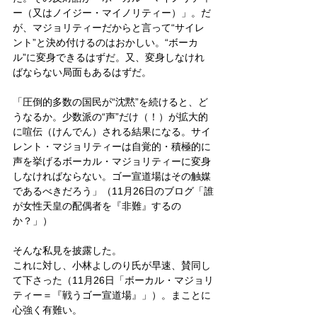
ー（又はノイジー・マイノリティー）」。だ
が、マジョリティーだからと言って“サイレ
ント”と決め付けるのはおかしい。“ボーカ
ル”に変身できるはずだ。又、変身しなけれ
ばならない局面もあるはずだ。
「圧倒的多数の国民が“沈黙”を続けると、ど
うなるか。少数派の“声”だけ（！）が拡大的
に喧伝（けんでん）される結果になる。サイ
レント・マジョリティーは自覚的・積極的に
声を挙げるボーカル・マジョリティーに変身
しなければならない。ゴー宣道場はその触媒
であるべきだろう」（11月26日のブログ「誰
が女性天皇の配偶者を『非難』するの
か？」）
そんな私見を披露した。
これに対し、小林よしのり氏が早速、賛同し
て下さった（11月26日「ボーカル・マジョリ
ティー＝『戦うゴー宣道場』」）。まことに
心強く有難い。