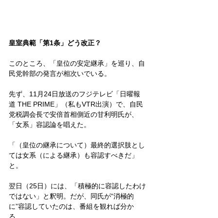
皇室典範「第1条」どう改正？
このところ、「皇位の安定継承」を巡り、自
民党幹部の発言が相次いでいる。
先ず、11月24日放送のフジテレビ「日曜報
道 THE PRIME」（私もVTR出演）で、自民
党税調会長で安倍首相側近の甘利明氏が、
「女系」容認論を唱えた。
「（皇位の継承について）最終的選択肢とし
ては女系（による継承）も容認すべきだ」
と。
翌日（25日）には、「積極的に容認したわけ
ではない」と釈明。だが、同氏が“消極的
に”容認していたのは、番組を観れば分か
る。