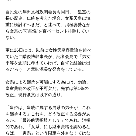
自民党の岸田文雄政調会長も同日、「皇室の
長い歴史、伝統を考えた場合、女系天皇は慎
重に検討すべきだ」と述べて、消極姿勢なが
ら女系の“可能性”を百パーセント排除してい
ない。
更に26日には、以前に女性天皇容量論を述べ
ていた二階俊博幹事長が、記者会見で「男女
平等を念頭に考えていけば、自ずと結論は出
るだろう」と意味深長な発言をしている。
女系による継承を可能にする為には、勿論、
皇室典範の改正が不可欠だ。先ずは第1条の
改正。現行条文は以下の通り。
「皇位は、皇統に属する男系の男子が、これ
を継承する」これを、どう改正する必要があ
るか。「最終的選択肢として」であれ、消極
的であれ、「女系」にも継承資格を認めるな
らば、「男系」という限定を外さなくてはな