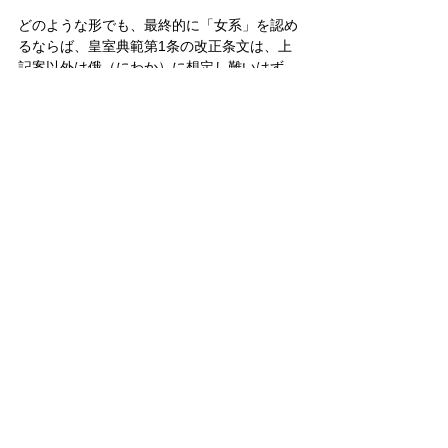
どのような形でも、最終的に「女系」を認め
るならば、皇室典範第1条の改正条文は、上
記案以外は俄（にわか）に想定し難いはず
だ。もとより、関連して改正を必要とする条
文もある。それは別の機会に（さしあたり拙
著『天皇「生前退位」の真実』幻冬舎新書参
照）。
政治
皇位継承問題
皇室
すべて表示
関連記事