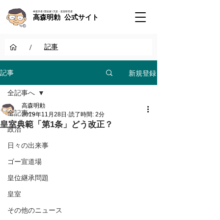
神道学者 / 歴史家 / 天皇・皇室研究者
高森明勅 公式サイト
/
記事
新規登録
記事
全記事へ
高森明勅
全記事へ
2019年11月28日
読了時間: 2分
皇室典範「第1条」どう改正？
政治
日々の出来事
ゴー宣道場
皇位継承問題
皇室
その他のニュース