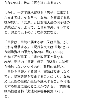
らないのは、改めて言う迄もあるまい。
しかし、一方で継承資格を「男子」に限定し
たままでは、そもそも「女系」を容認する意
味が無い。「女系」とは女性天皇のお子様の
系統だから。よって、これも除外。そうする
と、およそ以下のような条文になる。
「皇位は、皇統に属する者（又は皇族）が、
これを継承する」（現行条文では“皇族”とい
う継承資格の限定を第2条に回している）―
かねて私が提案して来た改正案と重なる。こ
れが、憲法の「世襲」規定（第2条）には何
ら抵触しないというのが、政府の見解だ。
「皇位を世襲とする限り、憲法は改正しなく
ても、皇室典範を改正することにより、女系
又は女性の皇族が皇位を継承することを可能
とする制度に改めることができる」（内閣法
制局執務資料『憲法関係答弁例集〔2〕』）
と。