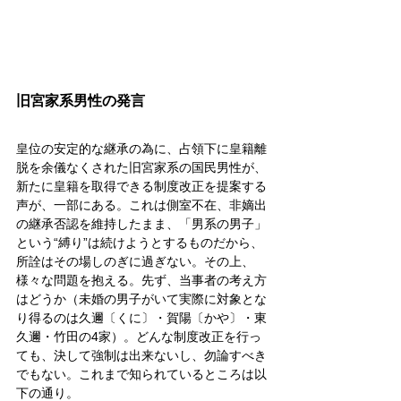
旧宮家系男性の発言
皇位の安定的な継承の為に、占領下に皇籍離
脱を余儀なくされた旧宮家系の国民男性が、
新たに皇籍を取得できる制度改正を提案する
声が、一部にある。これは側室不在、非嫡出
の継承否認を維持したまま、「男系の男子」
という“縛り”は続けようとするものだから、
所詮はその場しのぎに過ぎない。その上、
様々な問題を抱える。先ず、当事者の考え方
はどうか（未婚の男子がいて実際に対象とな
り得るのは久邇〔くに〕・賀陽〔かや〕・東
久邇・竹田の4家）。どんな制度改正を行っ
ても、決して強制は出来ないし、勿論すべき
でもない。これまで知られているところは以
下の通り。