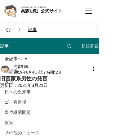
神道学者 / 歴史家 / 天皇・皇室研究者
高森明勅 公式サイト
/
記事
新規登録
記事
全記事へ
高森明勅
全記事へ
2019年6月4日
読了時間: 2分
旧宮家系男性の発言
政治
更新日：
2021年3月21日
日々の出来事
ゴー宣道場
皇位継承問題
皇室
その他のニュース