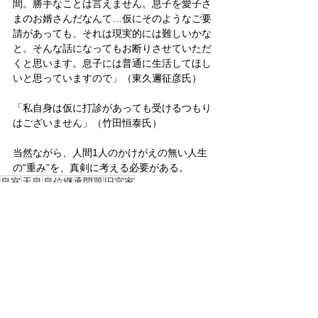
間。勝手なことは言えません。息子を愛子さ
まのお婿さんだなんて…仮にそのようなご要
請があっても、それは現実的には難しいかな
と。そんな話になってもお断りさせていただ
くと思います。息子には普通に生活してほし
いと思っていますので」（東久邇征彦氏）
「私自身は仮に打診があっても受けるつもり
はございません」（竹田恒泰氏）
当然ながら、人間1人のかけがえの無い人生
の“重み”を、真剣に考える必要がある。
皇室
天皇
皇位継承問題
旧宮家
皇位継承問題
皇室