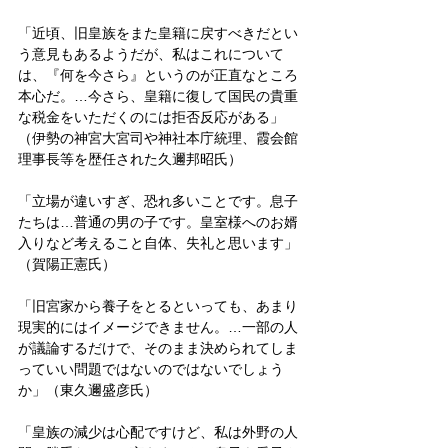
「近頃、旧皇族をまた皇籍に戻すべきだとい
う意見もあるようだが、私はこれについて
は、『何を今さら』というのが正直なところ
本心だ。…今さら、皇籍に復して国民の貴重
な税金をいただくのには拒否反応がある」
（伊勢の神宮大宮司や神社本庁統理、霞会館
理事長等を歴任された久邇邦昭氏）
「立場が違いすぎ、恐れ多いことです。息子
たちは…普通の男の子です。皇室様へのお婿
入りなど考えること自体、失礼と思います」
（賀陽正憲氏）
「旧宮家から養子をとるといっても、あまり
現実的にはイメージできません。…一部の人
が議論するだけで、そのまま決められてしま
っていい問題ではないのではないでしょう
か」（東久邇盛彦氏）
「皇族の減少は心配ですけど、私は外野の人