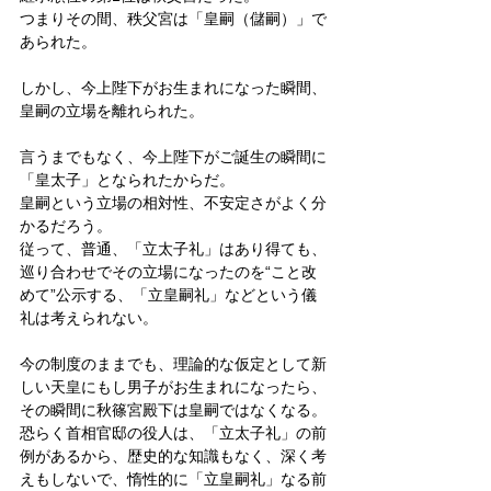
つまりその間、秩父宮は「皇嗣（儲嗣）」で
あられた。
しかし、今上陛下がお生まれになった瞬間、
皇嗣の立場を離れられた。
言うまでもなく、今上陛下がご誕生の瞬間に
「皇太子」となられたからだ。
皇嗣という立場の相対性、不安定さがよく分
かるだろう。
従って、普通、「立太子礼」はあり得ても、
巡り合わせでその立場になったのを“こと改
めて”公示する、「立皇嗣礼」などという儀
礼は考えられない。
今の制度のままでも、理論的な仮定として新
しい天皇にもし男子がお生まれになったら、
その瞬間に秋篠宮殿下は皇嗣ではなくなる。
恐らく首相官邸の役人は、「立太子礼」の前
例があるから、歴史的な知識もなく、深く考
えもしないで、惰性的に「立皇嗣礼」なる前