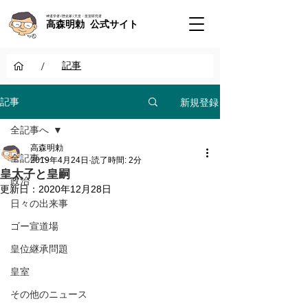
神道学者 / 歴史家 / 天皇・皇室研究者
高森明勅 公式サイト
/
記事
新規登録
記事
全記事へ
高森明勅
全記事へ
2019年4月24日
読了時間: 2分
皇太子と皇嗣
政治
更新日：
2020年12月28日
日々の出来事
ゴー宣道場
皇位継承問題
皇室
その他のニュース