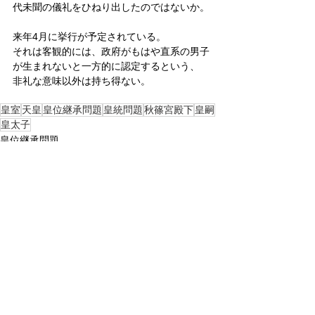
代未聞の儀礼をひねり出したのではないか。
来年4月に挙行が予定されている。
それは客観的には、政府がもはや直系の男子
が生まれないと一方的に認定するという、
非礼な意味以外は持ち得ない。
皇室
天皇
皇位継承問題
皇統問題
秋篠宮殿下
皇嗣
皇太子
皇位継承問題
皇室
すべて表示
関連記事