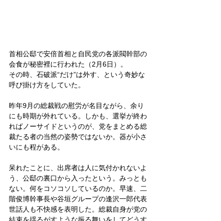
首相公邸で安倍首相と自民党の各派閥幹部の
会食が秘密裡に行われた（2月6日）。
その時、石破派“だけ”は外す、という奇妙な
呼び掛け方をしていた。
昨年9月の総裁戦の慰労が名目ながら、余り
にも時期が外れている。しかも、選挙が終わ
ればノーサイドというのが、党をまとめる総
裁たる者の当然の姿勢ではないか。器が小さ
いにも程がある。
呆れたことに、出席者は人に気付かれないよ
う、公邸の裏口から入ったという。みっとも
ない。何をコソコソしているのか。早速、二
階俊博幹事長や谷垣グループの逢沢一郎代表
世話人も不快感を表明した。総裁自身が党の
結束を揺るがすような振る舞いをしてどうす