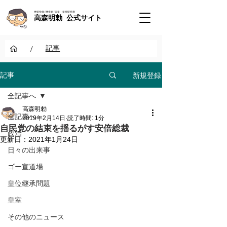
神道学者 / 歴史家 / 天皇・皇室研究者
高森明勅 公式サイト
/
記事
新規登録
記事
全記事へ
高森明勅
全記事へ
2019年2月14日
読了時間: 1分
自民党の結束を揺るがす安倍総裁
政治
更新日：
2021年1月24日
日々の出来事
ゴー宣道場
皇位継承問題
皇室
その他のニュース