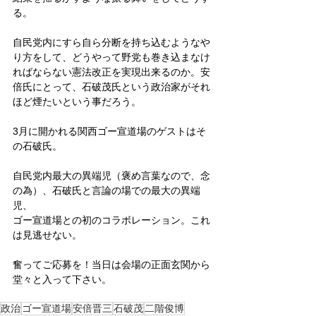
る。
自民党内にすら自ら分断を持ち込むようなや
り方をして、どうやって野党も巻き込まなけ
ればならない憲法改正を実現出来るのか。安
倍氏にとって、石破茂氏という政治家がそれ
ほど煙たいという事だろう。
3月に開かれる関西ゴー宣道場のゲストはそ
の石破氏。
自民党内最大の異端児（褒め言葉なので、念
の為）、石破氏と言論の場での最大の異端
児、
ゴー宣道場との初のコラボレーション。これ
は見逃せない。
奮ってご応募を！当日は会場の正面玄関から
堂々と入って下さい。
政治
ゴー宣道場
安倍晋三
石破茂
二階俊博