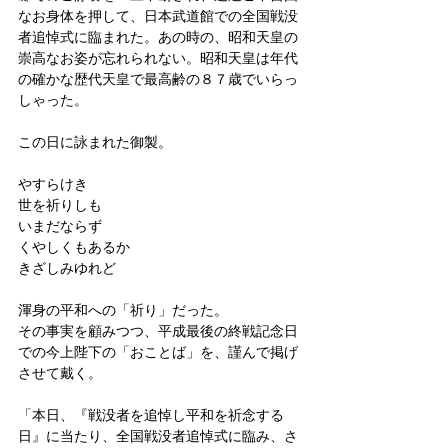
なお身体を押して、日本武道館での全国戦没
者追悼式に臨まれた。あの時の、昭和天皇の
崇高なお姿が忘れられない。昭和天皇は年代
の確かな歴代天皇で最高齢の８７歳でいらっ
しゃった。
この日に詠まれた御製。
やすらけき
世を祈りしも
いまだならず
くやしくもあるか
きざしみゆれど
渾身の平和への「祈り」だった。
その事実を顧みつつ、平成最後の終戦記念日
での今上陛下の「おことば」を、謹んで掲げ
させて戴く。
「本日、『戦没者を追悼し平和を祈念する
日』に当たり、全国戦没者追悼式に臨み、さ