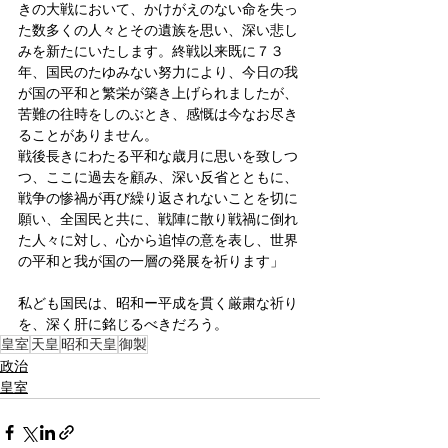
きの大戦において、かけがえのない命を失っ
た数多くの人々とその遺族を思い、深い悲し
みを新たにいたします。終戦以来既に７３
年、国民のたゆみない努力により、今日の我
が国の平和と繁栄が築き上げられましたが、
苦難の往時をしのぶとき、感慨は今なお尽き
ることがありません。
戦後長きにわたる平和な歳月に思いを致しつ
つ、ここに過去を顧み、深い反省とともに、
戦争の惨禍が再び繰り返されないことを切に
願い、全国民と共に、戦陣に散り戦禍に倒れ
た人々に対し、心から追悼の意を表し、世界
の平和と我が国の一層の発展を祈ります」
私ども国民は、昭和ー平成を貫く厳粛な祈り
を、深く肝に銘じるべきだろう。
皇室
天皇
昭和天皇
御製
政治
皇室