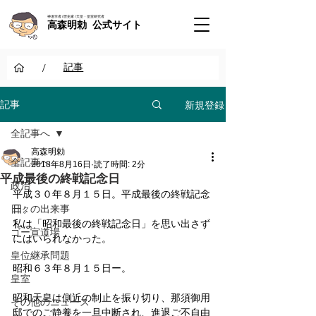
神道学者 / 歴史家 / 天皇・皇室研究者
高森明勅 公式サイト
/
記事
新規登録
記事
全記事へ
高森明勅
全記事へ
2018年8月16日
読了時間: 2分
平成最後の終戦記念日
政治
平成３０年８月１５日。平成最後の終戦記念
日々の出来事
日。
私は「昭和最後の終戦記念日」を思い出さず
ゴー宣道場
にはいられなかった。
皇位継承問題
昭和６３年８月１５日ー。
皇室
昭和天皇は側近の制止を振り切り、那須御用
その他のニュース
邸でのご静養を一旦中断され、進退ご不自由