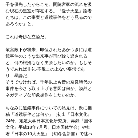
子を優先したからこそ、閑院宮家の流れを汲
む現在の皇室が存在する。『愛子天皇』論者
たちは、この事実と道鏡事件をどう見るので
あろうか」と。
これは奇妙な立論だ。
敬宮殿下が将来、即位されたあかつきには道
鏡事件のような出来事が再び繰り返される
と、何の根拠もなく主張したいのか。もしそ
うであれば非礼·不敬この上ない妄想であ
り、暴論だ。
そうでなければ、千年以上も昔の奈良時代の
事件を今さら取り上げる意図は何か、漠然と
ネガティブな印象操作をしたいのか。
ちなみに道鏡事件についての私見は、既に拙
稿「道鏡事件とは何か」（初出『日本文化』
24号、拓殖大学日本文化研究所。再録『国体
文化』平成18年7月号、日本国体学会）や拙
著『日本の10大天皇』（幻冬舎新書）で述べ