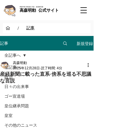
神道学者 / 歴史家 / 天皇・皇室研究者
高森明勅 公式サイト
/
記事
新規登録
記事
全記事へ
高森明勅
全記事へ
2025年12月28日
読了時間: 4分
産経新聞に載った直系·傍系を巡る不思議
政治
な言説
日々の出来事
ゴー宣道場
皇位継承問題
皇室
その他のニュース