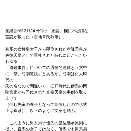
産経新聞12月24日付け「正論」欄に不思議な
言説が載った（百地章氏執筆）。
直系の女性皇太子から即位された孝謙天皇が
称徳天皇として重祚された時代に起こったい
わゆる
「道鏡事件」についての通俗的理解と（文中
に「僧、弓削道鏡」とあるが、弓削は俗人時
代の
氏の名なので間違い）、江戸時代に傍系の閑
院宮家から即位された光格天皇の事例を取り
上げて
（但し先帝の養子となって即位したので形式
上は直系）、以下のように文章を結ぶ。
「このように男系男子優先の皇位継承原則に
従い、直系の女子ではなく、傍系でも男系男