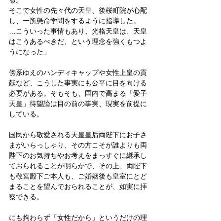
る。
そこで女性の先々代の天皇、後桜町院が心配
し、一所懸命学問をするように指導した。
…こういった事情もあり、光格天皇は、天皇
はこうあるべきだ、という理念を強くもつよ
うになった」
傍系ゆえのハンディキャップや女性上皇の貢
献など、こうした事実にも公平に目を向ける
必要がある。そもそも、国内で高まる「愛子
天皇」待望論は目の前の事実、現実を前提に
している。
国民から敬愛される天皇皇后両陛下にお子さ
まがいらっしゃり、その方こそが誰よりも両
陛下のお気持ちやお考えをまっすぐに継承し
ておられることが明らかで、その上、両陛下
も敬宮殿下ご本人も、ご婚姻後も皇室にとど
まることを望んでおられることが、如実に拝
察できる。
にも拘わらず「女性だから」というだけの理