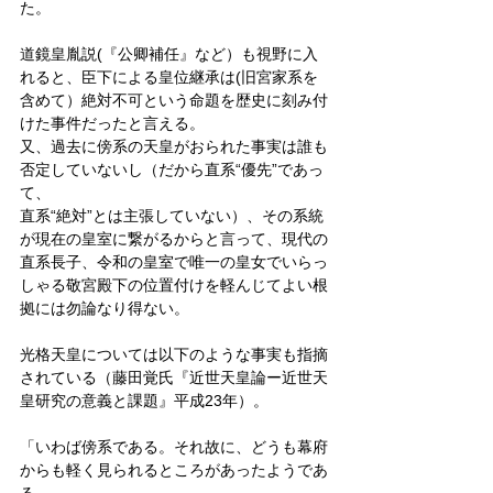
た。
道鏡皇胤説(『公卿補任』など）も視野に入
れると、臣下による皇位継承は(旧宮家系を
含めて）絶対不可という命題を歴史に刻み付
けた事件だったと言える。
又、過去に傍系の天皇がおられた事実は誰も
否定していないし（だから直系“優先”であっ
て、
直系“絶対”とは主張していない）、その系統
が現在の皇室に繋がるからと言って、現代の
直系長子、令和の皇室で唯一の皇女でいらっ
しゃる敬宮殿下の位置付けを軽んじてよい根
拠には勿論なり得ない。
光格天皇については以下のような事実も指摘
されている（藤田覚氏『近世天皇論ー近世天
皇研究の意義と課題』平成23年）。
「いわば傍系である。それ故に、どうも幕府
からも軽く見られるところがあったようであ