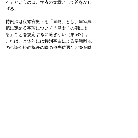
る」というのは、学者の文章として首をかし
げる。
特例法は秋篠宮殿下を「皇嗣」とし、皇室典
範に定める事項について「皇太子の例によ
る」ことを規定するに過ぎない（第5条）。
これは、具体的には特別事由による皇籍離脱
の否認や摂政就任の際の優先待遇などを意味
する。従って「次の天皇を秋篠宮皇嗣殿下と
定めた皇室典範特例法」
との発言は、故意の虚偽でなければ、初歩的
な誤解に基づく。
さらに皇室典範への言及については、いつま
でも「『男系男子』による皇位継承」ルール
を維持していては皇位継承の将来が閉ざされ
る。だから改正が不可欠との「皇室典範に関
する有識者会議」
の報告書が、既に20年前に政府に提出されて
いる。