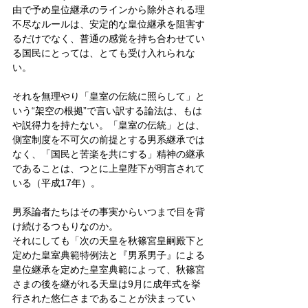
由で予め皇位継承のラインから除外される理
不尽なルールは、安定的な皇位継承を阻害す
るだけでなく、普通の感覚を持ち合わせてい
る国民にとっては、とても受け入れられな
い。
それを無理やり「皇室の伝統に照らして」と
いう“架空の根拠”で言い訳する論法は、もは
や説得力を持たない。「皇室の伝統」とは、
側室制度を不可欠の前提とする男系継承では
なく、「国民と苦楽を共にする」精神の継承
であることは、つとに上皇陛下が明言されて
いる（平成17年）。
男系論者たちはその事実からいつまで目を背
け続けるつもりなのか。
それにしても「次の天皇を秋篠宮皇嗣殿下と
定めた皇室典範特例法と『男系男子』による
皇位継承を定めた皇室典範によって、秋篠宮
さまの後を継がれる天皇は9月に成年式を挙
行された悠仁さまであることが決まってい