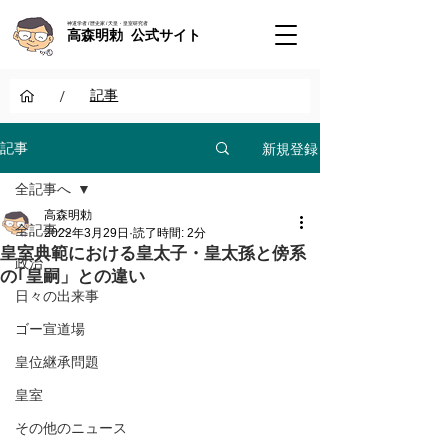
神道学者 / 歴史家 / 天皇・皇室研究者
高森明勅 公式サイト
/
記事
新規登録
記事
全記事へ
高森明勅
全記事へ
2022年3月29日
読了時間: 2分
皇室典範における皇太子・皇太孫と傍系
政治
の｢皇嗣」との違い
日々の出来事
ゴー宣道場
皇位継承問題
皇室
その他のニュース