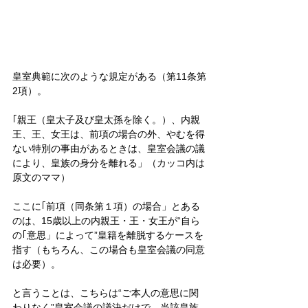
皇室典範に次のような規定がある（第11条第
2項）。
｢親王（皇太子及び皇太孫を除く。）、内親
王、王、女王は、前項の場合の外、やむを得
ない特別の事由があるときは、皇室会議の議
により、皇族の身分を離れる」（カッコ内は
原文のママ）
ここに｢前項（同条第１項）の場合」とある
のは、15歳以上の内親王・王・女王が“自ら
の｢意思」によって”皇籍を離脱するケースを
指す（もちろん、この場合も皇室会議の同意
は必要）。
と言うことは、こちらは“ご本人の意思に関
わりなく”皇室会議の議決だけで、当該皇族