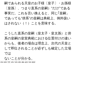
嗣であられる天皇のお子様〔皇子〕・お孫様
〔皇孫〕、つまり直系の皇嗣）“だけ”である
事実だ。これを言い換えると、同じ｢皇嗣」
であっても“傍系”の皇嗣は典範上、例外扱い
はされない（！）ことを意味する。
こうした直系の皇嗣（皇太子・皇太孫）と傍
系の皇嗣の皇室典範における位置付けの違い
からも、後者の場合は理念上、次代の天皇と
して即位されることが必ずしも確定した立場
では
ないことが分かる。
皇室
天皇
皇室典範
皇嗣
皇室
皇位継承問題