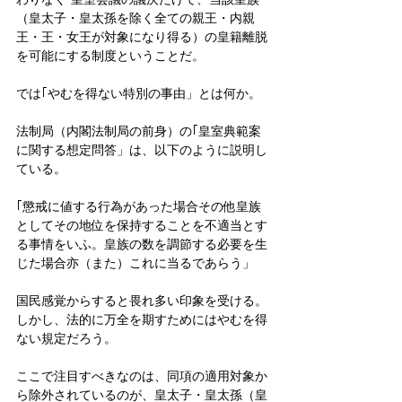
（皇太子・皇太孫を除く全ての親王・内親
王・王・女王が対象になり得る）の皇籍離脱
を可能にする制度ということだ。
では｢やむを得ない特別の事由」とは何か。
法制局（内閣法制局の前身）の｢皇室典範案
に関する想定問答」は、以下のように説明し
ている。
｢懲戒に値する行為があった場合その他皇族
としてその地位を保持することを不適当とす
る事情をいふ。皇族の数を調節する必要を生
じた場合亦（また）これに当るであらう」
国民感覚からすると畏れ多い印象を受ける。
しかし、法的に万全を期すためにはやむを得
ない規定だろう。
ここで注目すべきなのは、同項の適用対象か
ら除外されているのが、皇太子・皇太孫（皇