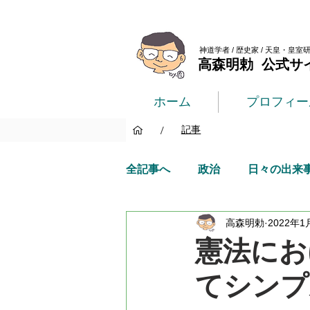
神道学者 / 歴史家 / 天皇・皇室
高森明勅 公式サ
ホーム
プロフィー
/
記事
全記事へ
政治
日々の出来
高森明勅
2022年1
憲法にお
てシンプ