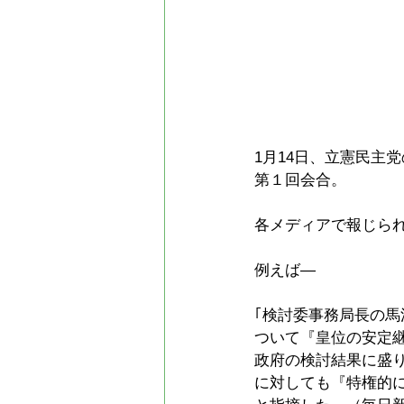
1月14日、立憲民主
第１回会合。
各メディアで報じら
例えば―
｢検討委事務局長の
ついて『皇位の安定
政府の検討結果に盛
に対しても『特権的