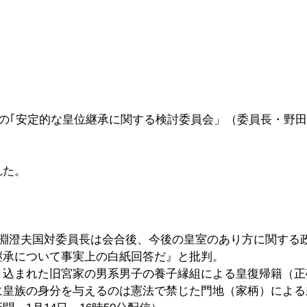
党の｢安定的な皇位継承に関する検討委員会」（委員長・野
れた。
馬淵澄夫国対委員長は会合後、今後の皇室のあり方に関する
継承について事実上の白紙回答だ』と批判。
り込まれた旧宮家の男系男子の養子縁組による皇復帰籍（正
に皇族の身分を与えるのは憲法で禁じた門地（家柄）による