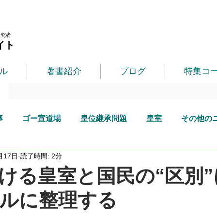
研究者
イト
ル
著書紹介
ブログ
特集コ
事
ゴー宣道場
皇位継承問題
皇室
その他の
月17日
読了時間: 2分
ける皇室と国民の“区別”
ルに整理する