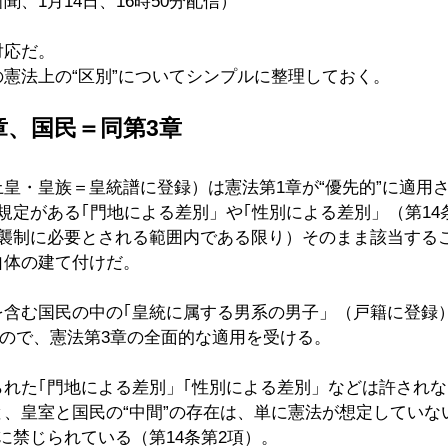
、1月14日、16時50分配信）
対応だ。
憲法上の“区別”についてシンプルに整理しておく。
章、国民＝同第3章
皇・皇族＝皇統譜に登録）は憲法第1章が“優先的”に適用
規定がある｢門地による差別」や｢性別による差別」（第14
襲制に必要とされる範囲内である限り）そのまま該当するこ
自体の建て付けだ。
を含む国民の中の｢皇統に属する男系の男子」（戸籍に登録
なので、憲法第3章の全面的な適用を受ける。
れた｢門地による差別」｢性別による差別」などは許されな
、皇室と国民の“中間”の存在は、単に憲法が想定していな
に禁じられている（第14条第2項）。