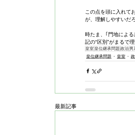
この点を頭に入れて
が、理解しやすいだ
時たま、｢門地によ
記の“区別”がまるで
皇室
皇位継承問題
政治
男
皇位継承問題
皇室
政
最新記事