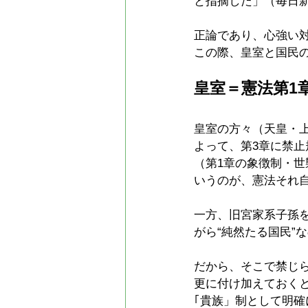
と指摘した」（毎日新聞
正論であり、心強い
この際、皇室と国民の
皇室＝憲法第1
皇室の方々（天皇・上
よって、第3章に禁止
（第1章の象徴制・世
いうのが、憲法それ
一方、旧宮家系子孫
がら“純然たる国民”
だから、そこで禁じら
更に付け加えておくと
｢貴族」制として明確