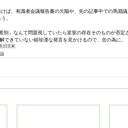
おけば、有識者会議報告書の欠陥や、先の記事中での馬淵議
ろう。
る差別」なんて問題視していたら皇室の存在そのものが否定
理解できていない頓珍漢な発言を見かけるので、念の為に。
系
旧宮家
治