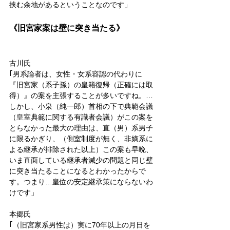
挟む余地があるということなのです」
《旧宮家案は壁に突き当たる》
古川氏
｢男系論者は、女性・女系容認の代わりに
『旧宮家（系子孫）の皇籍復帰（正確には取
得）』の案を主張することが多いですね。…
しかし、小泉（純一郎）首相の下で典範会議
（皇室典範に関する有識者会議）がこの案を
とらなかった最大の理由は、直（男）系男子
に限るかぎり、（側室制度が無く、非嫡系に
よる継承が排除された以上）この案も早晩、
いま直面している継承者減少の問題と同じ壁
に突き当たることになるとわかったからで
す。つまり…皇位の安定継承策にならないわ
けです」
本郷氏
｢（旧宮家系男性は）実に70年以上の月日を