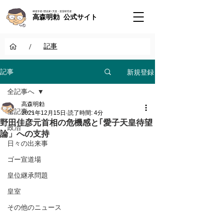
神道学者 / 歴史家 / 天皇・皇室研究者
高森明勅 公式サイト
/
記事
新規登録
記事
全記事へ
高森明勅
全記事へ
2021年12月15日
読了時間: 4分
野田佳彦元首相の危機感と｢愛子天皇待望
政治
論」への支持
日々の出来事
ゴー宣道場
皇位継承問題
皇室
その他のニュース