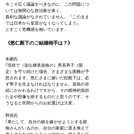
今こそ広く議論すべきなのに、この問題につ
いては無関心な政治家が多く、
真剣な議論がなされていません。『このまま
では日本から皇室がなくなってしまう』
とすごく危機感を抱いています」
《悠仁殿下のご結婚相手は？》
本郷氏
｢現状で（皇位継承資格の）男系男子（限
定）を守り続けた場合、さまざまな困難が予
想されます。悠仁さまに嫁いだ妃殿下は、必
ず男子を生まなければなりません。皇統の存
続にかかわるわけですから、その精神的負担
たるや想像を絶するものだと思うのです。そ
うなると民間からのお妃選びは大変」
野田氏
｢果たして、自分の娘を嫁がせようとする親
御さんがいるのか。自分の家庭に置き換えて