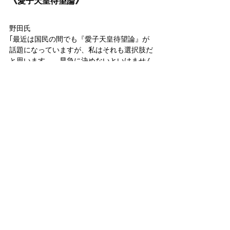
《愛子天皇待望論》
野田氏
｢最近は国民の間でも『愛子天皇待望論』が
話題になっていますが、私はそれも選択肢だ
と思います。…早急に決めないといけません
ね。愛子さまは成人されたのに、『将来、天
皇になるのか』
『結婚したら民間人になるのか』と全く異な
る２つの進路がまだ開かれている状況です。
あまりにお辛いと思います」
野田氏らの危機感は本物だろう。
座談会での各氏の意見は、私がこれまで示し
て来た｢論理」と多く重なる。
中には、恐らく私しか主張していないメッセ
ージも、含まれているようだ。
有難い。
論理が匿名化し、どんどん広がって当然の常