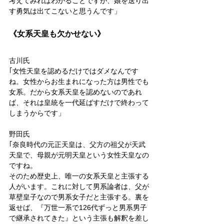
考えてみればわかることですが、娘を送り出
す勇気は出てこないと思うんです」
《女系天皇も欠かせない》
古川氏
｢女性天皇を認めるだけではダメなんです
ね。女性からお生まれになった方は男性でも
女系。だから女系天皇を認めないのであれ
ば、それは皇統を一代延ばすだけで終わって
しまうからです」
野田氏
｢奈良時代の元正天皇は、父方の祖父が天武
天皇で、母親が元明天皇という女性天皇なの
ですね。
そのため歴史上、唯一の女系天皇と主張する
人がいます。これに対して男系論者は、父が
草壁皇子なので男系女子だと主張する。裏を
返せば、『万世一系で126代ずっと男系男子
で継承されてきた』という主張も解釈を差し