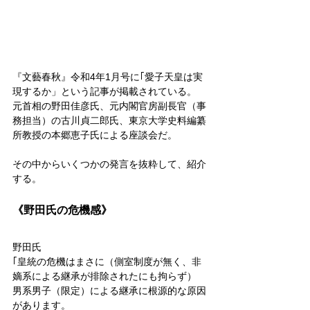
『文藝春秋』令和4年1月号に｢愛子天皇は実
現するか」という記事が掲載されている。
元首相の野田佳彦氏、元内閣官房副長官（事
務担当）の古川貞二郎氏、東京大学史料編纂
所教授の本郷恵子氏による座談会だ。
その中からいくつかの発言を抜粋して、紹介
する。
《野田氏の危機感》
野田氏
｢皇統の危機はまさに（側室制度が無く、非
嫡系による継承が排除されたにも拘らず）
男系男子（限定）による継承に根源的な原因
があります。