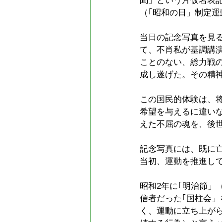
聞」という片仮名表
（｢昭和の日」制定運
当日の記念写真を見る
て、不肖私が基調講
ことのない、総力戦
成し遂げた。その精
この国民的体験は、
希望を与えるに違いな
えた不屈の魂を、後
記念写真には、既に
当初、運動を推進し
昭和2年に｢明治節」
信者だった｢国柱会
く、運動に立ち上が