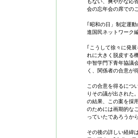
もない、爽やかな応
会の忘年会の席での
｢昭和の日」制定運動
進国民ネットワーク編
｢こうして徐々に発
れに大きく脱皮する
中智学門下青年協議
く、関係者の合意が
この合意を得るにつ
りその議が出された
の結果、この案を採
のためには画期的な
っていたであろうか
その後の詳しい経緯は