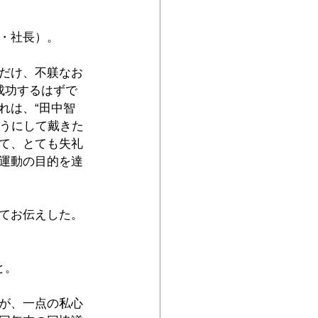
・社長）。
だけ、不躾なお
成功するはずで
れは、“田中智
ようにして戴きた
て、とても失礼
運動の目的を達
てお伝えした。
と。
が、一点の私心