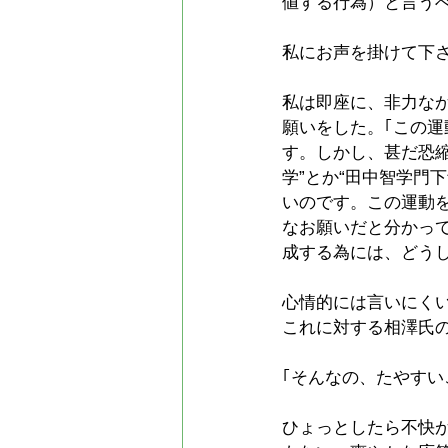
値する行為）と言う
私にお声を掛けて下
私は即座に、非力な
願いをした。｢この
す。しかし、甚だ恐
学”とか“田中智学門
いのです。この運動
なお願いだと分かっ
成する為には、どう
心情的には言いにく
これに対する相澤氏
｢そんなの、たやす
ひょっとしたら不快