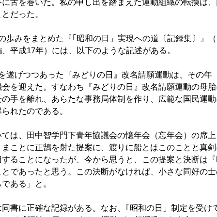
答に舌を巻いた。私の申し出を踏まえた運動組織の転換は、
ことだった。
の歩みをまとめた『｢昭和の日」実現への道〔記録集〕』（
、平成17年）には、以下のような記述がある。
展を遂げつつあった『みどりの日』改名請願運動は、その年
機会を迎えた。すなわち『みどりの日』改名請願運動の母胎
会の手を離れ、あらたな事務局体制を作り、広範な国民運動
得られたのである。
いては、田中智学門下青年協議会の憶年会（忘年会）の席上
。まことに正鵠を射た提案に、渡りに船とはこのことと真剣
用することになったが、今から思うと、この提案と決断は『
ことであったと思う。この決断がなければ、小さな同好の士
らである」と。
同書に正確な記録がある。なお、｢昭和の日」制定を受けて