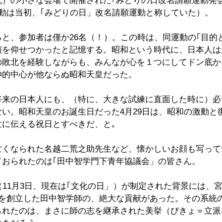
記）の小さな会場で開催された｢みどりの日改名請願運動発
動は当初、｢みどりの日」改名請願運動と称していた）。
と、参加者は僅か26名（！）。この時は、同運動の｢目的
演を仰せつかったと記憶する。昭和という時代に、日本人は
の敗北を経験しながらも、みんなが心を１つにしてドン底か
神的中心が他ならぬ昭和天皇だった。
将来の日本人にも、（特に、大きな試練に直面した時に）必
い。昭和天皇のお誕生日だった4月29日は、昭和の激動と
世に伝える祝日とすべきだ、と｡
亡くなられた名越二荒之助先生など、懐かしいお顔も写って
ておられたのは｢田中智学門下青年協議会」の皆さん。
（11月3日、現在は｢文化の日」）が制定された背景には、
」を創立した田中智学師の、絶大な貢献があった。その系統
られたのは、まさに師の志を継承された美挙（びきょ＝立派