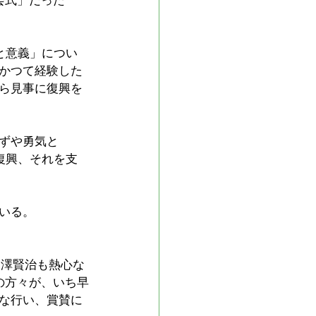
会式」だった
と意義」につい
かつて経験した
ら見事に復興を
ずや勇気と
復興、それを支
いる。
宮澤賢治も熱心な
の方々が、いち早
な行い、賞賛に