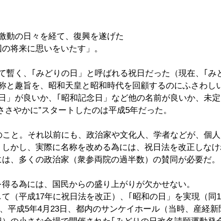
。
｢激動の日々を経て、復興を遂げた
国の将来に思いをいたす」。
て暫く、｢みどりの日」と呼ばれる祝日だった（現在、｢み
名称と趣旨を、昭和天皇と昭和時代を回顧するのにふさわし
の日」が良いか、｢昭和記念日」など他の名前が良いか、未
ささやかに”スタートしたのは平成5年だった。
前のこと。それ以前にも、政治家や文化人、学者などが、個
。しかし、実際に名称を改める為には、祝日法を改正しなけ
には、多くの政治家（衆参両院の過半数）の賛同が必要だ。
を得る為には、国民からの盛り上がりが欠かせない。
て（平成17年に祝日法を改正）、｢昭和の日」を実現（同1
は、平成5年4月23日、都内のサンケイホール（当時、産経新