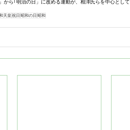
日」から｢明治の日」に改める運動が、相澤氏らを中心とし
。
和天皇
祝日
昭和の日
昭和