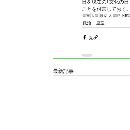
日を現在の｢文化の
ことを付言しておく
皇室
天皇
政治
天皇陛下
昭
政治
皇室
最新記事