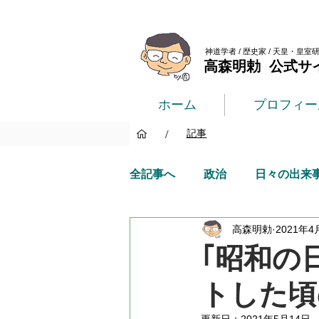
神道学者 / 歴史家 / 天皇・皇室
高森明勅 公式サ
ホーム
プロフィー
/
記事
全記事へ
政治
日々の出来
高森明勅
2021年4
｢昭和の
トした頃