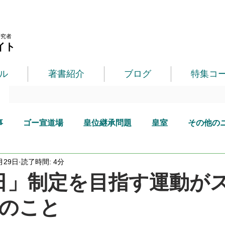
研究者
イト
ル
著書紹介
ブログ
特集コ
事
ゴー宣道場
皇位継承問題
皇室
その他の
月29日
読了時間: 4分
日」制定を目指す運動が
のこと