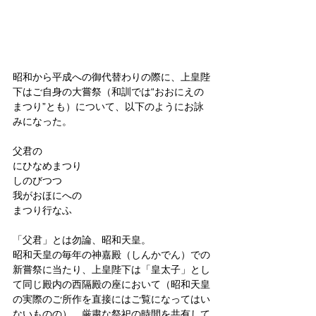
昭和から平成への御代替わりの際に、上皇陛
下はご自身の大嘗祭（和訓では“おおにえの
まつり”とも）について、以下のようにお詠
みになった。
父君の
にひなめまつり
しのびつつ
我がおほにへの
まつり行なふ
「父君」とは勿論、昭和天皇。
昭和天皇の毎年の神嘉殿（しんかでん）での
新嘗祭に当たり、上皇陛下は「皇太子」とし
て同じ殿内の西隔殿の座において（昭和天皇
の実際のご所作を直接にはご覧になってはい
ないものの）、厳粛な祭祀の時間を共有して