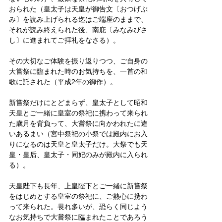
おられた（皇太子は天皇が御告文〔おつげぶ
み〕を読み上げられる迄はご端座のままで、
それが読み終えられた後、南庇〔みなみびさ
し〕に進まれてご拝礼をなさる）。
その大切なご体験を振り返りつつ、ご自身の
大嘗祭に臨まれた時のお気持ちを、一首の和
歌に託された（平成2年の御作）。
新嘗祭だけにとどまらず、皇太子として昭和
天皇とご一緒に皇室の祭祀に携わって来られ
た歳月を背負って、大嘗祭に向かわれたに違
いあるまい（宮中祭祀の小祭では殿内にお入
りになるのは天皇と皇太子だけ。大祭でも天
皇・皇后、皇太子・同妃のみが殿内に入られ
る）。
天皇陛下も長年、上皇陛下とご一緒に新嘗祭
をはじめとする皇室の祭祀に、ご熱心に携わ
って来られた。畏れ多いが、恐らく同じよう
なお気持ちで大嘗祭に臨まれたことであろう