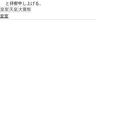
と拝察申し上げる。
皇室
天皇
大嘗祭
皇室
すべて表示
関連記事