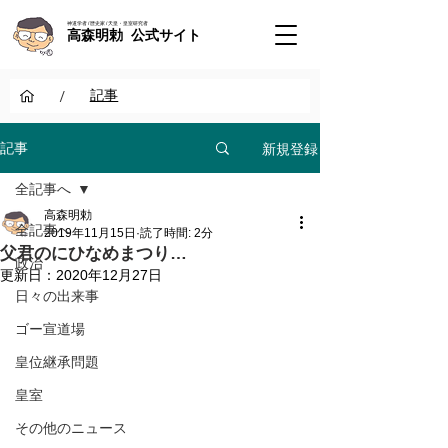
神道学者 / 歴史家 / 天皇・皇室研究者
高森明勅 公式サイト
/
記事
新規登録
記事
全記事へ
高森明勅
全記事へ
2019年11月15日
読了時間: 2分
父君のにひなめまつり…
政治
更新日：
2020年12月27日
日々の出来事
ゴー宣道場
皇位継承問題
皇室
その他のニュース