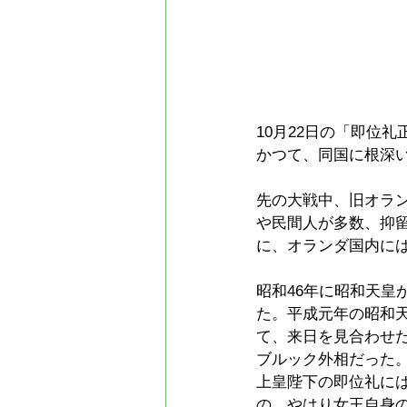
10月22日の「即位
かつて、同国に根深
先の大戦中、旧オラ
や民間人が多数、抑
に、オランダ国内に
昭和46年に昭和天
た。平成元年の昭和
て、来日を見合わせ
ブルック外相だった
上皇陛下の即位礼に
の、やはり女王自身