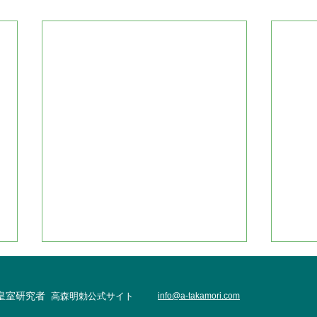
・皇室研究者
高森明勅公式サイト
info@
a-takamori.com