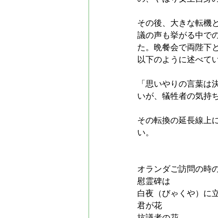
その後、大きな転機
議の声も挙がる中で
た。晩餐会で両陛下
以下のように述べて
「思いやりの言葉は
いが、犠牲者の気持
その転換の延長線上
い。
オランダご訪問の時
慰霊碑は
白夜（びゃくや）に
君が花
抗議者の花