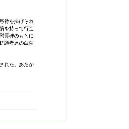
黙祷を捧げられ
菊を持って行進
慰霊碑のもとに
抗議者達の白菊
まれた。あたか