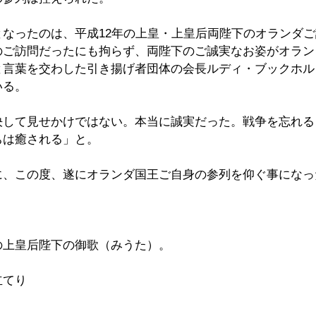
となったのは、平成12年の上皇・上皇后両陛下のオランダ
のご訪問だったにも拘らず、両陛下のご誠実なお姿がオラン
と言葉を交わした引き揚げ者団体の会長ルディ・ブックホル
いる。
決して見せかけではない。本当に誠実だった。戦争を忘れる
ちは癒される」と。
に、この度、遂にオランダ国王ご自身の参列を仰ぐ事になっ
の上皇后陛下の御歌（みうた）。
立てり