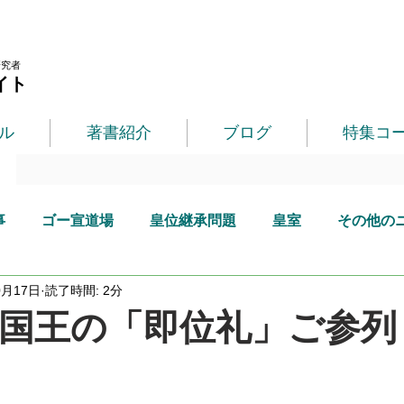
研究者
イト
ル
著書紹介
ブログ
特集コ
事
ゴー宣道場
皇位継承問題
皇室
その他の
0月17日
読了時間: 2分
国王の「即位礼」ご参列