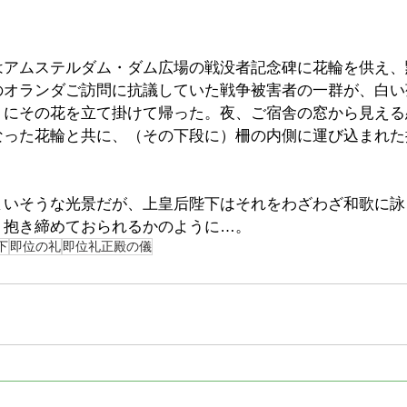
はアムステルダム・ダム広場の戦没者記念碑に花輪を供え、
のオランダご訪問に抗議していた戦争被害者の一群が、白い
りにその花を立て掛けて帰った。夜、ご宿舎の窓から見える
なった花輪と共に、（その下段に）柵の内側に運び込まれた
まいそうな光景だが、上皇后陛下はそれをわざわざ和歌に詠
く抱き締めておられるかのように…。
下
即位の礼
即位礼正殿の儀