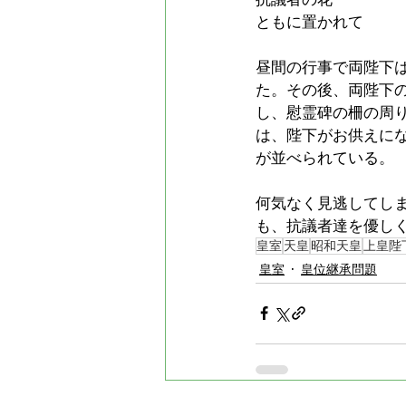
ともに置かれて
昼間の行事で両陛下
た。その後、両陛下
し、慰霊碑の柵の周
は、陛下がお供えに
が並べられている。
何気なく見逃してし
も、抗議者達を優し
皇室
天皇
昭和天皇
上皇陛
皇室
皇位継承問題