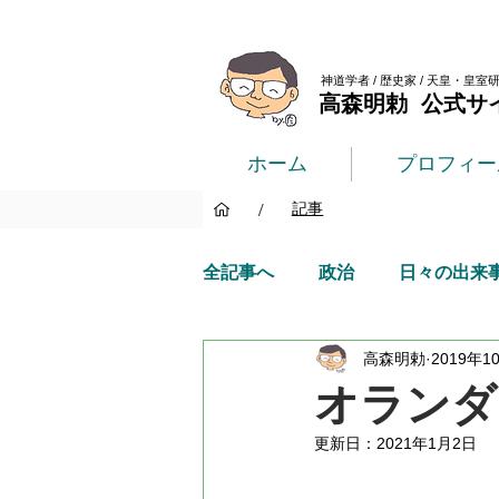
神道学者 / 歴史家 / 天皇・皇室
高森明勅 公式サ
ホーム
プロフィー
/
記事
全記事へ
政治
日々の出来
高森明勅
2019年1
オランダ
更新日：
2021年1月2日