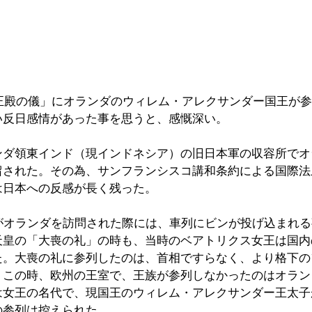
礼正殿の儀」にオランダのウィレム・アレクサンダー国王が
い反日感情があった事を思うと、感慨深い。
ンダ領東インド（現インドネシア）の旧日本軍の収容所でオ
留された。その為、サンフランシスコ講和条約による国際法
は日本への反感が長く残った。
皇がオランダを訪問された際には、車列にビンが投げ込まれ
天皇の「大喪の礼」の時も、当時のベアトリクス女王は国内
た。大喪の礼に参列したのは、首相ですらなく、より格下の
。この時、欧州の王室で、王族が参列しなかったのはオラン
は女王の名代で、現国王のウィレム・アレクサンダー王太子
の参列は控えられた。