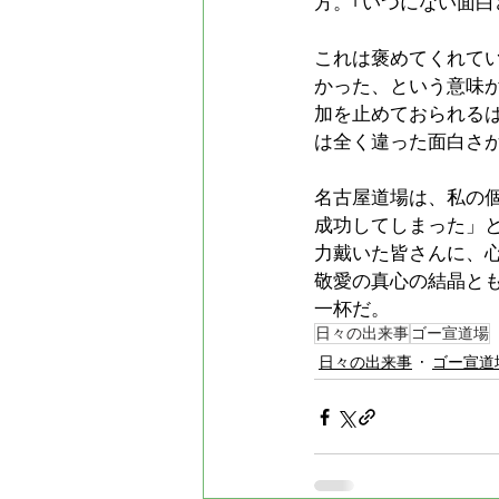
方。｢いつにない面白
これは褒めてくれて
かった、という意味
加を止めておられる
は全く違った面白さ
名古屋道場は、私の
成功してしまった」
力戴いた皆さんに、
敬愛の真心の結晶と
一杯だ。
日々の出来事
ゴー宣道場
日々の出来事
ゴー宣道