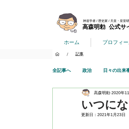
神道学者 / 歴史家 / 天皇・皇室
高森明勅 公式サ
ホーム
プロフィー
/
記事
全記事へ
政治
日々の出来
高森明勅
2020年1
いつにな
更新日：
2021年1月23日