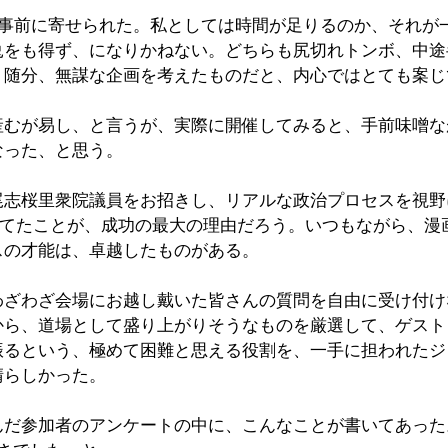
が事前に寄せられた。私としては時間が足りるのか、それが
兎をも得ず、になりかねない。どちらも尻切れトンボ、中途
、随分、無謀な企画を考えたものだと、内心ではとても案じ
産むが易し、と言うが、実際に開催してみると、手前味噌な
なった、と思う。
尾志桜里衆院議員をお招きし、リアルな政治プロセスを視野
立てたことが、成功の最大の理由だろう。いつもながら、漫
スの才能は、卓越したものがある。
わざわざ会場にお越し戴いた皆さんの質問を自由に受け付け
から、道場として盛り上がりそうなものを厳選して、ゲスト
振るという、極めて困難と思える役割を、一手に担われたジ
晴らしかった。
んだ参加者のアンケートの中に、こんなことが書いてあった