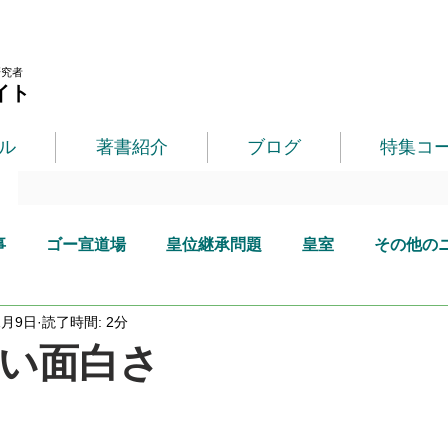
研究者
イト
ル
著書紹介
ブログ
特集コ
事
ゴー宣道場
皇位継承問題
皇室
その他の
1月9日
読了時間: 2分
い面白さ