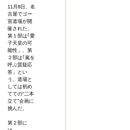
11月8日、名
古屋でゴー
宣道場が開
催された。
第１部は｢愛
子天皇の可
能性」、第
２部は｢嵐を
呼ぶ質疑応
答」とい
う、道場と
しては初め
てての“二本
立て”企画に
挑んだ。
第２部に