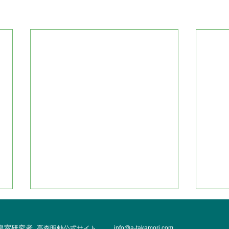
・皇室研究者
高森明勅公式サイト
info@
a-takamori.com