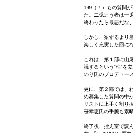
199（！）もの質問
た。二兎追う者は一
終わったら最悪だな
しかし、案ずるより
楽しく充実した回に
これは、第１部に山
議するという“柱”を
のり氏のプロデュー
更に、第２部では、
め募集した質問の中
リストに上手く割り
笹幸恵氏の手腕も素
終了後、控え室で読