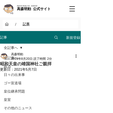
神道学者 / 歴史家 / 天皇・皇室研究者
高森明勅 公式サイト
/
記事
新規登録
記事
全記事へ
高森明勅
全記事へ
2019年8月20日
読了時間: 2分
昭和天皇の靖国神社ご親拝
政治
更新日：
2021年5月7日
日々の出来事
ゴー宣道場
皇位継承問題
皇室
その他のニュース