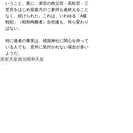
いうこと。更に、弟宮の秩父宮・高松宮・三
笠宮をはじめ皇族方のご参拝も途絶えること
なく、続けられた。これは、いわゆる「A級
戦犯」（昭和殉難者）合祀後も、何ら変わり
はない。
特に後者の事実は、靖国神社に関心を持って
いる人でも、意外に気付かれない場合が多い
ようだ。
皇室
天皇
政治
昭和天皇
政治
皇室
すべて表示
関連記事