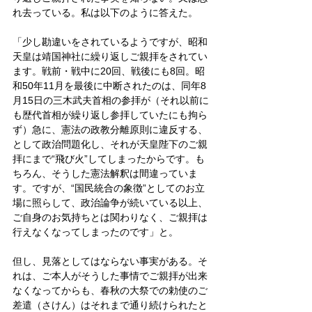
れ去っている。私は以下のように答えた。
「少し勘違いをされているようですが、昭和
天皇は靖国神社に繰り返しご親拝をされてい
ます。戦前・戦中に20回、戦後にも8回。昭
和50年11月を最後に中断されたのは、同年8
月15日の三木武夫首相の参拝が（それ以前に
も歴代首相が繰り返し参拝していたにも拘ら
ず）急に、憲法の政教分離原則に違反する、
として政治問題化し、それが天皇陛下のご親
拝にまで“飛び火”してしまったからです。も
ちろん、そうした憲法解釈は間違っていま
す。ですが、“国民統合の象徴”としてのお立
場に照らして、政治論争が続いている以上、
ご自身のお気持ちとは関わりなく、ご親拝は
行えなくなってしまったのです」と。
但し、見落としてはならない事実がある。そ
れは、ご本人がそうした事情でご親拝が出来
なくなってからも、春秋の大祭での勅使のご
差遣（さけん）はそれまで通り続けられたと