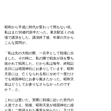
昭和から平成に時代が変わって間もない頃。
私はまだ30歳代前半だった。東京駅近くの会
場で講演をした。講演終了後、年輩の方から
こんな質問が。
「私は先の大戦の際、一兵卒として戦場に出
ました。その時に、私の隣で戦友が頭を撃ち
抜かれて戦死した。だから私は毎年、終戦記
念日には靖国神社にお参りしています。昭和
天皇には、亡くなられる前にせめて一度だけ
でも靖国神社にお参り戴きたかった。昭和天
皇はどうしてお参りなさらなかったのです
か？」と。
これには驚いた。実際に戦場に赴いた世代の
人達でさえ、戦後、昭和天皇が靖国神社に繰
り返しご親拝された事実を知らない。又は忘