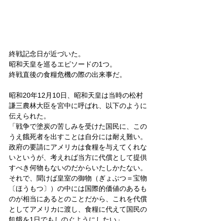
終戦記念日が近づいた。
昭和天皇を巡るエピソードの1つ。
終戦直後の食糧危機の際の出来事だ。
昭和20年12月10日、昭和天皇は当時の松村
謙三農林大臣を宮中に呼ばれ、以下のように
伝えられた。
「戦争で塗炭の苦しみを受けた国民に、この
うえ餓死者を出すことは自分には耐え難い。
政府の要請にアメリカは食糧を与えてくれな
いというが、考えれば当方に代償として提供
すべき何物もないのだからいたしかたない。
それで、聞けば皇室の御物（ぎょぶつ＝宝物
〔ほうもつ〕）の中には国際的価値のあるも
のが相当にあるとのことだから、これを代償
としてアメリカに渡し、食糧に代えて国民の
飢餓を1日でもしのぐようにしたい」。