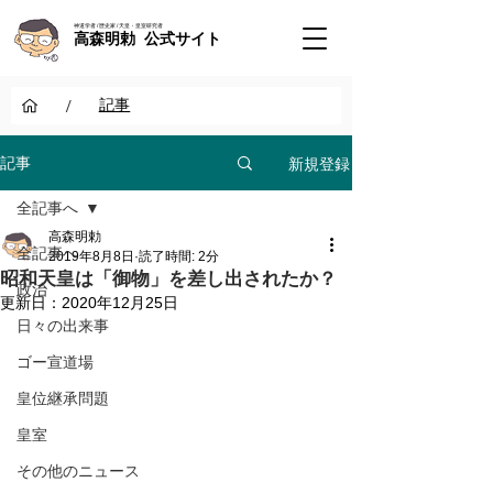
神道学者 / 歴史家 / 天皇・皇室研究者
高森明勅 公式サイト
/
記事
新規登録
記事
全記事へ
高森明勅
全記事へ
2019年8月8日
読了時間: 2分
昭和天皇は「御物」を差し出されたか？
政治
更新日：
2020年12月25日
日々の出来事
ゴー宣道場
皇位継承問題
皇室
その他のニュース