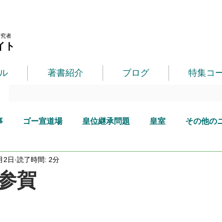
研究者
イト
ル
著書紹介
ブログ
特集コ
事
ゴー宣道場
皇位継承問題
皇室
その他の
月2日
読了時間: 2分
参賀
。