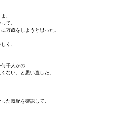
まま、
かって、
りに万歳をしようと思った。
かしく、
か何千人かの
良くない、と思い直した。
なった気配を確認して、
。