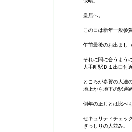
快晴。
皇居へ。
この日は新年一般参
午前最後のお出まし
それに間に合うよう
大手町駅Ｄ１出口付
ところが参賀の人達
地上から地下の駅通
例年の正月とは比べ
セキュリティチェッ
ぎっしりの人並み。