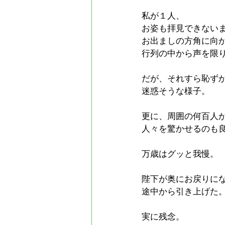
私が１人、
お姿も拝見できない
お出ましの方角に向
行列の中から声を限
だが、それすら恥ず
迷惑そうな様子。
更に、周囲の何百人
人々を驚かせるのも
万歳はグッと我慢。
陛下が奥にお戻りに
途中から引き上げた
実に残念。