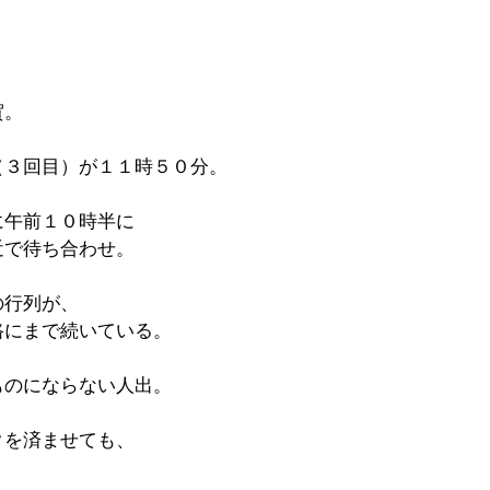
賀。
（３回目）が１１時５０分。
に午前１０時半に
近で待ち合わせ。
の行列が、
路にまで続いている。
ものにならない人出。
クを済ませても、