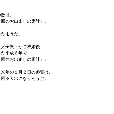
の数は、
５回のお出ましの累計）。
ったようだ。
皇太子殿下がご成婚後
った平成６年で、
８回のお出ましの累計）。
と来年の１月２日の参賀は、
上回る人出になりそうだ。