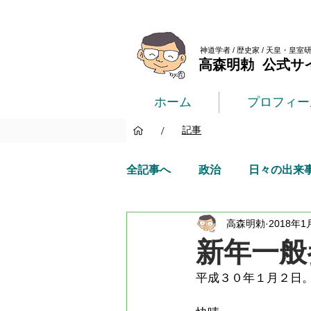
神道学者 / 歴史家 / 天皇・皇室
高森明勅 公式サ
ホーム
プロフィー
/
記事
全記事へ
政治
日々の出来
高森明勅
2018年1
新年一般
平成３０年１月２日