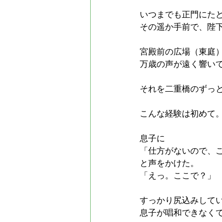
いつまでも正門にた
その遥か手前で、陛
宮殿前の広場（東庭
万歳の声が遠く響い
それを二重橋のずっ
こんな経験は初めて
息子に
「仕方がないので、
と声をかけた。
「えっ。ここで？」
すっかり尻込みして
息子が唱和できなく