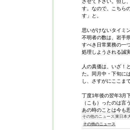
させて下さい。但し
す。なので、こちら
す」と。
思いがけないタイミ
不明者の数は、岩手
すべき日常業務の一
処理しようされる誠
人の真価は、いざ！
た。同月中・下旬に
し、さすがにここま
丁度1年後の翌年3
（こも）ったのは言
あの時のことは今も
その他のニュース
東日本
その他のニュース