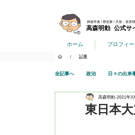
神道学者 / 歴史家 / 天皇・皇室
高森明勅 公式サ
ホーム
プロフィー
/
記事
全記事へ
政治
日々の出来
高森明勅
2021年3
東日本大