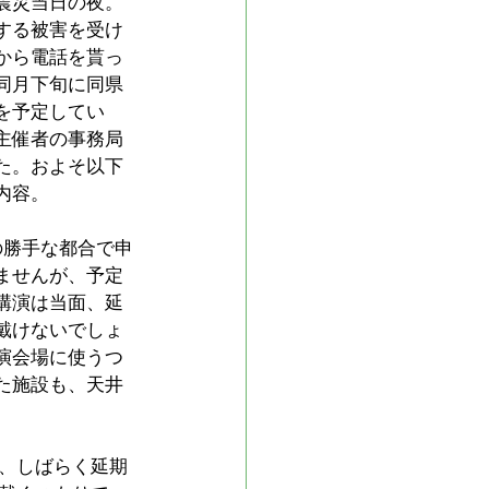
震災当日の夜。
する被害を受け
から電話を貰っ
同月下旬に同県
を予定してい
主催者の事務局
た。およそ以下
内容。
の勝手な都合で申
ませんが、予定
講演は当面、延
戴けないでしょ
演会場に使うつ
た施設も、天井
、しばらく延期