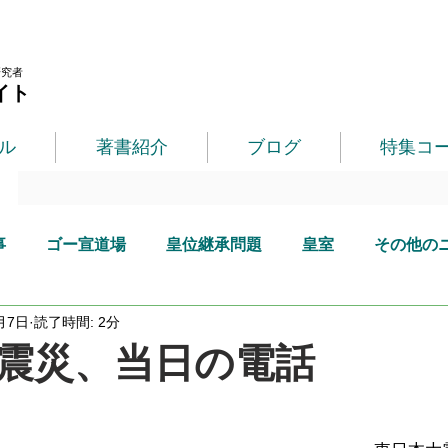
研究者
イト
ル
著書紹介
ブログ
特集コ
事
ゴー宣道場
皇位継承問題
皇室
その他の
月7日
読了時間: 2分
震災、当日の電話