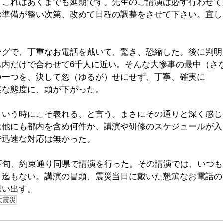
、これはあくまでも延期です。先生のご講演は必ず行わせて
の準備が整い次第、改めて日程の調整をさせて下さい。宜し
ングで、丁重なお電話を戴いて、驚き、恐縮した。後に判明
県内だけで合わせて6千人に近い。そんな大惨事の最中（さ
つ一つを、決して忽（ゆるが）せにせず、丁寧、確実に
実な態度に、頭が下がった。
という時にこそ表れる、と言う。まさにその通りと深く感じ
は他にも都内を含め何件か、講演や研修のスケジュールが入
で迅速な対応は無かった。
月下旬、約束通り同県で講演を行った。その講演では、いつ
う迄もない。講演の冒頭、震災当日に戴いた懇篤なお電話の
思い出す。
大震災