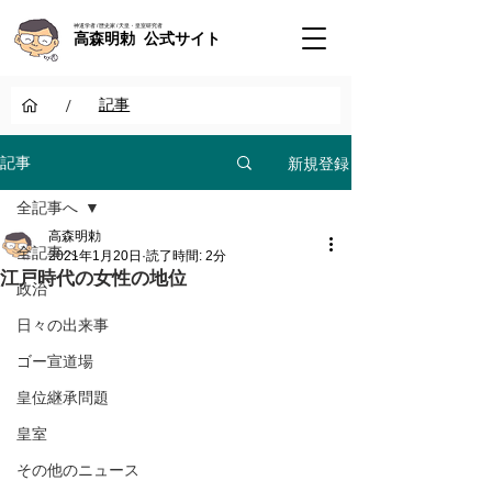
神道学者 / 歴史家 / 天皇・皇室研究者
高森明勅 公式サイト
/
記事
新規登録
記事
全記事へ
高森明勅
全記事へ
2021年1月20日
読了時間: 2分
江戸時代の女性の地位
政治
日々の出来事
ゴー宣道場
皇位継承問題
皇室
その他のニュース