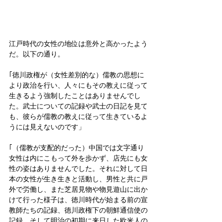
江戸時代の女性の地位は意外と高かったよう
だ。以下の通り。
｢徳川政権が（女性差別的な）儒教の思想に
より政治を行い、人々にもその教えに従って
生きるよう強制したことはありませんでし
た。武士についての記録や武士の日記を見て
も、彼らが儒教の教えに従って生きているよ
うには見えないのです」
｢（儒教が支配的だった）中国では文字通り
女性は内にこもって外を歩かず、店先にも女
性の姿はありませんでした。それに対して日
本の女性が生き生きと活動し、男性と共に戸
外で労働し、また芝居見物や物見遊山に出か
けて行った様子は、徳川時代が始まる前の宣
教師たちの記録、徳川政権下の朝鮮通信使の
記録、そして明治の初期に来日した欧米人の