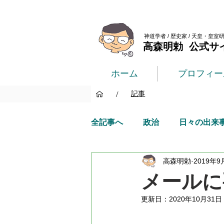
神道学者 / 歴史家 / 天皇・皇室
高森明勅 公式サ
ホーム
プロフィー
/
記事
全記事へ
政治
日々の出来
高森明勅
2019年9
メールに
更新日：
2020年10月31日