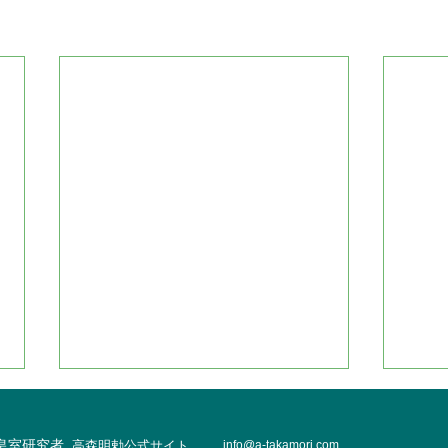
・皇室研究者
高森明勅公式サイト
info@
a-takamori.com