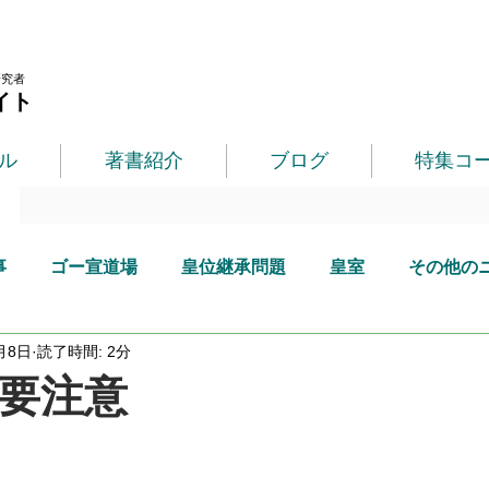
研究者
イト
ル
著書紹介
ブログ
特集コ
事
ゴー宣道場
皇位継承問題
皇室
その他の
月8日
読了時間: 2分
要注意