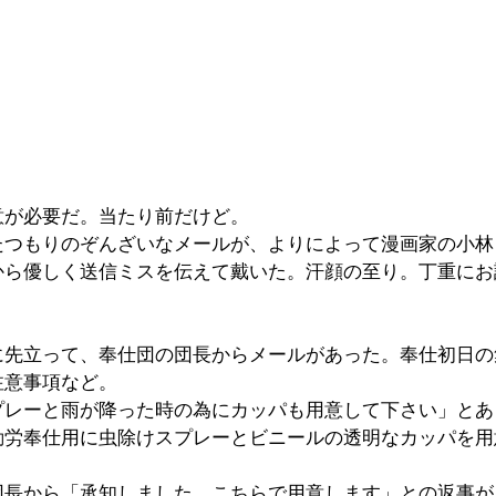
意が必要だ。当たり前だけど。
たつもりのぞんざいなメールが、よりによって漫画家の小林
から優しく送信ミスを伝えて戴いた。汗顔の至り。丁重にお
に先立って、奉仕団の団長からメールがあった。奉仕初日の
注意事項など。
プレーと雨が降った時の為にカッパも用意して下さい」とあ
勤労奉仕用に虫除けスプレーとビニールの透明なカッパを用
。
団長から「承知しました。こちらで用意します」との返事が