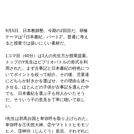
9月5日、日本教師塾。今期の2回目だ。研修
テーマは“｢日本書紀」パート2”。普通に考え
ると授業では扱いにくい素材だ。
1コマ目（60分）は3人の先生方が授業提案。
トップのY先生はビブリオバトルの形式を利
用された。まず古事記と日本書紀の特色につ
いてポイントを絞って紹介。その後、児童達
にどちらが好きかを選ばせ、その理由も述べ
させる。ほとんどの子供が古事記を選んだ中
でも、日本書紀を選ぶ子も何人かいたそう
だ。そういう子の意見を丁寧に聴いて欲し
い。
I先生は邪馬台国と卑弥呼を取り上げられた。
卑弥呼を①天照大神、②ヤマトトトヒモモソ
ヒメ、③神功（じんぐう）皇后、それぞれに