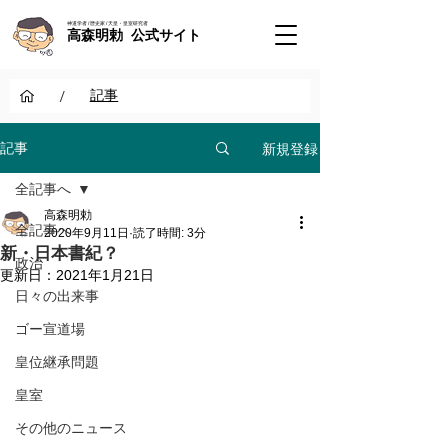
神道学者 / 歴史家 / 天皇・皇室研究者
高森明勅 公式サイト
/
記事
新規登録
記事
全記事へ
高森明勅
全記事へ
2020年9月11日
読了時間: 3分
新・日本書紀？
政治
更新日：
2021年1月21日
日々の出来事
ゴー宣道場
皇位継承問題
皇室
その他のニュース