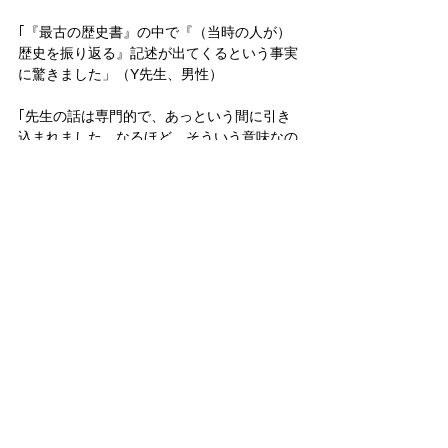
｢『最古の歴史書』の中で『（当時の人が）
歴史を振り返る』記述が出てくるという事実
に驚きました」（Y先生、男性）
｢先生の話は専門的で、あっという間に引き
込まれました。なるほど、そういう意味なの
かと驚きの連続でした」（U先生、男性）
｢本居宣長の話にあったヤマトタケルノミコ
トについて、一文字に着目し、丁寧に読むこ
とで、内容への理解は全く違うものになるこ
とを教えていただきました」（O先生、女
性）
｢（書名の“紀”について）糸偏を用いた紀に最
高君主がいる独立国という意味を読み取るこ
とができる、というお話が印象に残っており
ます。冊封（さくほう）体制からの脱却とい
う視点を…読み取ることができるという新し
い観点にハッとしました」（H先生、男性）