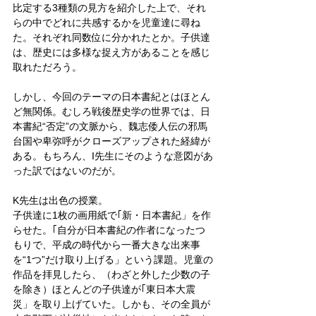
比定する3種類の見方を紹介した上で、それ
らの中でどれに共感するかを児童達に尋ね
た。それぞれ同数位に分かれたとか。子供達
は、歴史には多様な捉え方があることを感じ
取れただろう。
しかし、今回のテーマの日本書紀とはほとん
ど無関係。むしろ戦後歴史学の世界では、日
本書紀“否定”の文脈から、魏志倭人伝の邪馬
台国や卑弥呼がクローズアップされた経緯が
ある。もちろん、I先生にそのような意図があ
った訳ではないのだが。
K先生は出色の授業。
子供達に1枚の画用紙で｢新・日本書紀」を作
らせた。｢自分が日本書紀の作者になったつ
もりで、平成の時代から一番大きな出来事
を“1つ”だけ取り上げる」という課題。児童の
作品を拝見したら、（わざと外した少数の子
を除き）ほとんどの子供達が｢東日本大震
災」を取り上げていた。しかも、その全員が