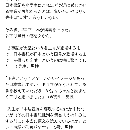
日本書紀を小学生にこれほど身近に感じさせ
る授業が可能だったとは。驚いた。やはりK
先生は“天才”と言うしかない。
その後、2コマ、私が講義を行った。
以下は当日の感想文から。
｢古事記が天皇という君主号が登場するま
で、日本書紀が日本という国号が登場するま
で（を扱った文献）というのは特に驚きでし
た」（I先生、男性）
｢正史ということで、かたいイメージがあっ
た日本書紀ですが、ドラマがかくされている
事を教えていただき、やはりちゃんと読まな
くてはと思いました」（W先生、男性）
｢先生が『本居宣長を尊敬するのはかまわな
いが（その日本書紀批判を鵜呑〔うの〕みに
する前に）本当に原文を読んでいるのか』と
いうお話が印象的です」（S君、男性）