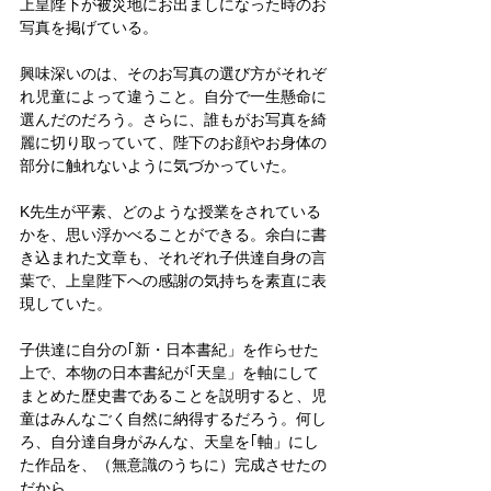
上皇陛下が被災地にお出ましになった時のお
写真を掲げている。
興味深いのは、そのお写真の選び方がそれぞ
れ児童によって違うこと。自分で一生懸命に
選んだのだろう。さらに、誰もがお写真を綺
麗に切り取っていて、陛下のお顔やお身体の
部分に触れないように気づかっていた。
K先生が平素、どのような授業をされている
かを、思い浮かべることができる。余白に書
き込まれた文章も、それぞれ子供達自身の言
葉で、上皇陛下への感謝の気持ちを素直に表
現していた。
子供達に自分の｢新・日本書紀」を作らせた
上で、本物の日本書紀が｢天皇」を軸にして
まとめた歴史書であることを説明すると、児
童はみんなごく自然に納得するだろう。何し
ろ、自分達自身がみんな、天皇を｢軸」にし
た作品を、（無意識のうちに）完成させたの
だから。