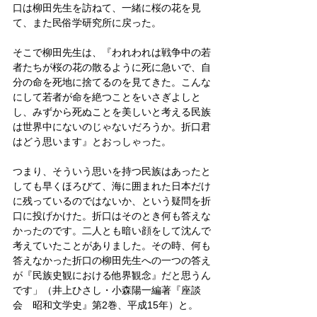
口は柳田先生を訪ねて、一緒に桜の花を見
て、また民俗学研究所に戻った。
そこで柳田先生は、『われわれは戦争中の若
者たちが桜の花の散るように死に急いで、自
分の命を死地に捨てるのを見てきた。こんな
にして若者が命を絶つことをいさぎよしと
し、みずから死ぬことを美しいと考える民族
は世界中にないのじゃないだろうか。折口君
はどう思います』とおっしゃった。
つまり、そういう思いを持つ民族はあったと
しても早くほろびて、海に囲まれた日本だけ
に残っているのではないか、という疑問を折
口に投げかけた。折口はそのとき何も答えな
かったのです。二人とも暗い顔をして沈んで
考えていたことがありました。その時、何も
答えなかった折口の柳田先生への一つの答え
が『民族史観における他界観念』だと思うん
です」（井上ひさし・小森陽一編著『座談
会　昭和文学史』第2巻、平成15年）と。