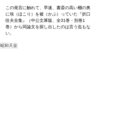
この発言に触れて、早速、書斎の高い棚の奥
に埃（ほこり）を被（かぶ）っていた『折口
信夫全集』（中公文庫版、全31巻・別巻1
巻）から同論文を探し出したのは言う迄もな
い。
昭和天皇
その他のニュース
すべて表示
関連記事