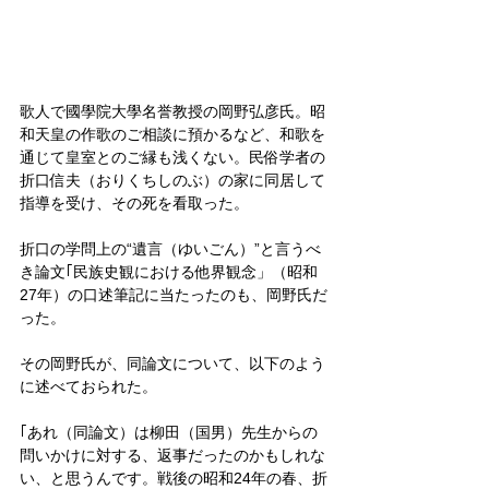
歌人で國學院大學名誉教授の岡野弘彦氏。昭
和天皇の作歌のご相談に預かるなど、和歌を
通じて皇室とのご縁も浅くない。民俗学者の
折口信夫（おりくちしのぶ）の家に同居して
指導を受け、その死を看取った。
折口の学問上の“遺言（ゆいごん）”と言うべ
き論文｢民族史観における他界観念」（昭和
27年）の口述筆記に当たったのも、岡野氏だ
った。
その岡野氏が、同論文について、以下のよう
に述べておられた。
｢あれ（同論文）は柳田（国男）先生からの
問いかけに対する、返事だったのかもしれな
い、と思うんです。戦後の昭和24年の春、折