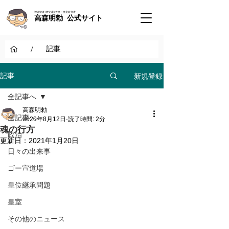
神道学者 / 歴史家 / 天皇・皇室研究者
高森明勅 公式サイト
/
記事
新規登録
記事
全記事へ
高森明勅
全記事へ
2020年8月12日
読了時間: 2分
魂の行方
政治
更新日：
2021年1月20日
日々の出来事
ゴー宣道場
皇位継承問題
皇室
その他のニュース