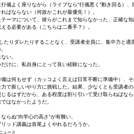
行儀よく座りながら（ライブなら“行儀悪く”動き回る）、
ければならない（何故かこれが最優先！）。
たテーマについて、彼らがこれまで知らなかった、正確な知
伝える必要がある（こちらは二番手？）。
びしたりダレたりすることなく、受講者全員に、集中力と適
い。
はない。
いだけに、私自身にとって良い経験になった。
準備は何もせず（カッコよく言えば日常不断に準備中）、そ
全力で新しいやり方に挑戦した。結果、少なくとも受講者の
混じるはずだから、ある程度は割り引いて受け取らねばなら
敗ではなかったようだ。
ならぬ“向学心の高さ”が有難い。
ブリッド講義は首尾よくやれるだろうか。
ニュース