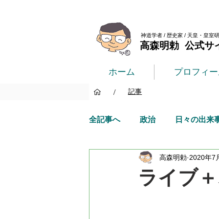
神道学者 / 歴史家 / 天皇・皇室
高森明勅 公式サ
ホーム
プロフィー
/
記事
全記事へ
政治
日々の出来
高森明勅
2020年7
ライブ＋