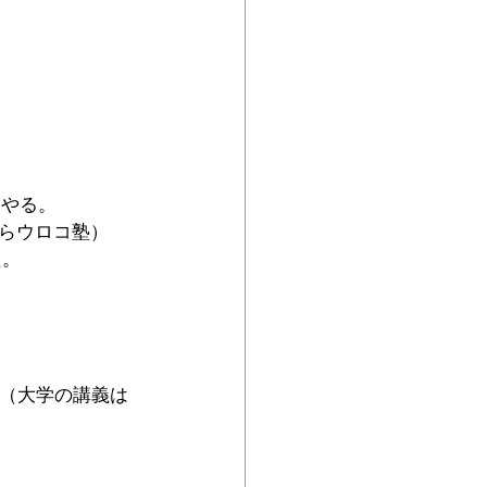
にやる。
らウロコ塾）
た。
た（大学の講義は