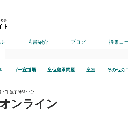
研究者
イト
ル
著書紹介
ブログ
特集コ
事
ゴー宣道場
皇位継承問題
皇室
その他の
月7日
読了時間: 2分
オンライン