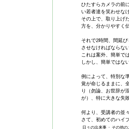
ひたすらカメラの前に
い若者達を笑わせな
その上で、取り上げ
方を、分かりやすく
それで2時間、間延
させなければならな
これは案外、簡単で
しかし、簡単ではな
例によって、特別な
覚が命じるままに、
り（勿論、お世辞が
が）、特に大きな失
何より、受講者の並々
さて、初めてのハイ
日々の出来事
その他の