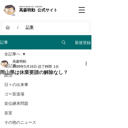
神道学者 / 歴史家 / 天皇・皇室研究者
高森明勅 公式サイト
/
記事
新規登録
記事
全記事へ
高森明勅
全記事へ
2020年5月16日
読了時間: 1分
岡山県は休業要請の解除なし？
政治
日々の出来事
ゴー宣道場
皇位継承問題
皇室
その他のニュース