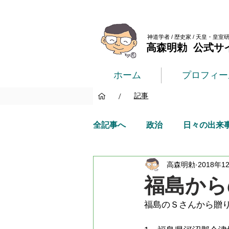
神道学者 / 歴史家 / 天皇・皇室
高森明勅 公式サ
ホーム
プロフィー
/
記事
全記事へ
政治
日々の出来
高森明勅
2018年1
福島から
福島のＳさんから贈