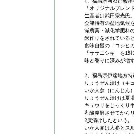
1、福島県河沼郡会津
「オリジナルブレン
生産者は武田宗光氏
会津特有の盆地気候
減農薬・減化学肥料
米作りをされている
食味自慢の「コシヒ
「ササニシキ」を1対
味と香りに深みが増
2、福島県伊達地方特
りょうぜん漬け（キ
いか人参（にんじん
りょうぜん漬けは夏
キュウリをじっくり
乳酸発酵させてから
2度漬けしたという。
いか人参は人参とス