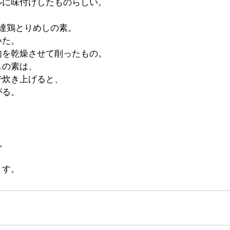
ルに味付けしたものらしい。
達鶏とりめしの素。
いた。
肉を乾燥させて削ったもの。
しの素は、
で炊き上げると、
がる。
。
。
ます。