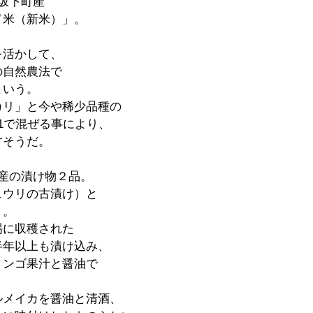
坂下町産
ド米（新米）」。
。
を活かして、
の自然農法で
という。
カリ」と今や稀少品種の
1で混ぜる事により、
すそうだ。
産の漬け物２品。
ュウリの古漬け）と
）。
場に収穫された
半年以上も漬け込み、
リンゴ果汁と醤油で
ルメイカを醤油と清酒、