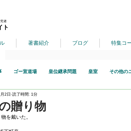
研究者
イト
ル
著書紹介
ブログ
特集コ
事
ゴー宣道場
皇位継承問題
皇室
その他の
2月2日
読了時間: 1分
の贈り物
り物を戴いた。