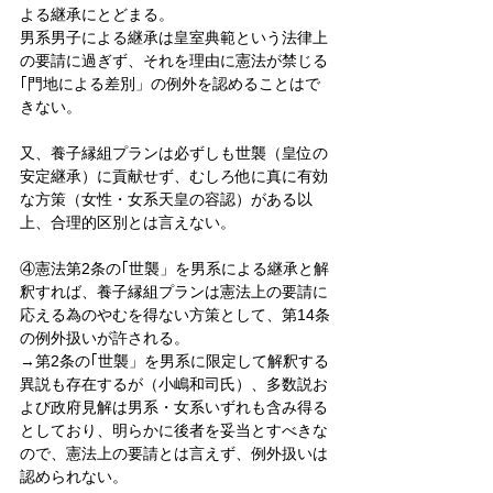
よる継承にとどまる。
男系男子による継承は皇室典範という法律上
の要請に過ぎず、それを理由に憲法が禁じる
｢門地による差別」の例外を認めることはで
きない。
又、養子縁組プランは必ずしも世襲（皇位の
安定継承）に貢献せず、むしろ他に真に有効
な方策（女性・女系天皇の容認）がある以
上、合理的区別とは言えない。
④憲法第2条の｢世襲」を男系による継承と解
釈すれば、養子縁組プランは憲法上の要請に
応える為のやむを得ない方策として、第14条
の例外扱いが許される。
→第2条の｢世襲」を男系に限定して解釈する
異説も存在するが（小嶋和司氏）、多数説お
よび政府見解は男系・女系いずれも含み得る
としており、明らかに後者を妥当とすべきな
ので、憲法上の要請とは言えず、例外扱いは
認められない。