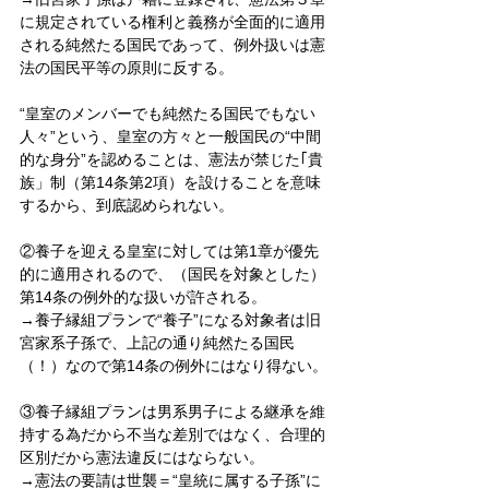
に規定されている権利と義務が全面的に適用
される純然たる国民であって、例外扱いは憲
法の国民平等の原則に反する。
“皇室のメンバーでも純然たる国民でもない
人々”という、皇室の方々と一般国民の“中間
的な身分”を認めることは、憲法が禁じた｢貴
族」制（第14条第2項）を設けることを意味
するから、到底認められない。
②養子を迎える皇室に対しては第1章が優先
的に適用されるので、（国民を対象とした）
第14条の例外的な扱いが許される。
→養子縁組プランで“養子”になる対象者は旧
宮家系子孫で、上記の通り純然たる国民
（！）なので第14条の例外にはなり得ない。
③養子縁組プランは男系男子による継承を維
持する為だから不当な差別ではなく、合理的
区別だから憲法違反にはならない。
→憲法の要請は世襲＝“皇統に属する子孫”に