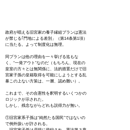
政府が唱える旧宮家の養子縁組プランは憲法
が禁じる｢門地による差別」（第14条第1項）
に当たる。よって制度化は無理。
同プランは他の理由を一々挙げる迄もな
く、“一発アウト”なのだ（もちろん、現在の
皇室の方々とは無関係に、法的措置だけで旧
宮家子孫の皇籍取得を可能にしようとする乱
暴この上ない方策は、一層、認め難い）。
これまで、その合憲性を釈明するいくつかの
ロジックが示された。
しかし、残念ながらどれも説得力が無い。
①旧宮家系子孫は“純然たる国民”ではないの
で例外扱いが許される。
→旧宮家子孫は戸籍に登録され、憲法第３章