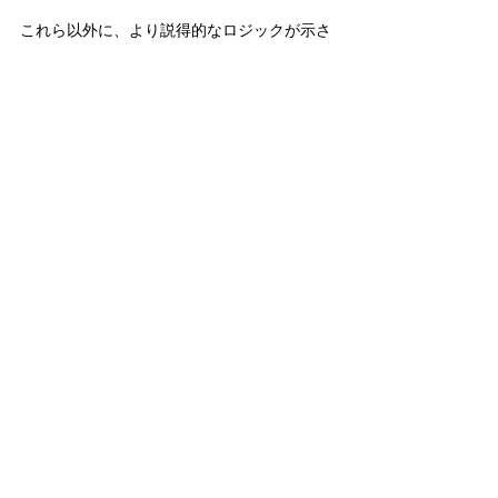
これら以外に、より説得的なロジックが示さ
れない限り、同プランの採用は憲法上、あり
得ないだろう。
皇室
天皇
皇位継承問題
政治
男系
女系
皇室典範
旧宮家
皇位継承問題
政治
皇室
すべて表示
関連記事