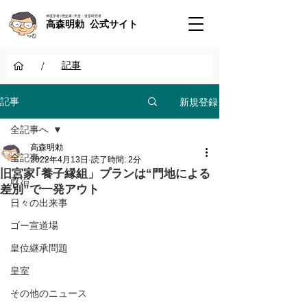
神道学者 / 歴史家 / 天皇・皇室研究者
高森明勅 公式サイト
/
記事
新規登録
記事
全記事へ
高森明勅
全記事へ
2022年4月13日
読了時間: 2分
旧宮家｢養子縁組」プランは“門地による
政治
差別”で一発アウト
日々の出来事
ゴー宣道場
皇位継承問題
皇室
その他のニュース