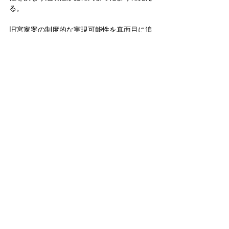
る。
旧宮家案の制度的な実現可能性を真面目に追
求して、皮肉なことに問題点が逆に浮き彫り
になった格好だ。
皇室
天皇
皇位継承問題
政治
男系
女系
皇室典範
旧宮家
女性宮家
皇女
政治
皇位継承問題
皇室
すべて表示
関連記事