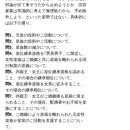
対論が出て来そうだから止めようとか、旧宮
家案は常識的に考えて無理筋だから、予め除
外しよう、といった姿勢ではない。具体的に
は以下の通り。
問1、
天皇の役割やご活動について。
問2、
皇族の役割やご活動について。
問3、
皇族数の減少について。
問4、
皇位継承資格を｢男系男子」に限定し、
女性皇族はご婚姻と共に皇籍を離れられる現
行制度の意義について。
問5、
内親王・女王に皇位継承資格を認める
こと、その場合の継承順位について。
問6、
皇位継承資格を女系に拡大すること、
その場合の継承順位について。
問7、
内親王・女王がご婚姻後も皇籍に留ま
られること、その場合、配偶者やお子様を皇
族にすることについて。
問8、
ご婚姻により皇籍を離れられた元女性
皇族が皇室のご活動を支援することについ
て。