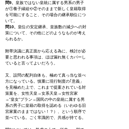
問9、
皇族ではない皇統に属する男系の男子
が①養子縁組や②そのままで新しく皇籍取得
を可能にすること、その場合の継承順位につ
いて。
問10、
皇位の安定継承、皇族数の減少への対
策について、その他にどのようなものが考え
られるか。
附帯決議に真正面から応える為に、検討が必
要と思われる事項は、ほぼ漏れ無くカバーし
ていると言ってよいだろう。
又、設問の配列自体も、極めて真っ当な並べ
方になっている。慎重に現行制度の｢意義」
を見極めた上で、これまで提案されている対
策案を、女性天皇→女系天皇→女性宮家
→“皇女”プラン→国民の中の皇統に属する男
系の男子に皇籍の取得を認める（いわゆる旧
宮家案のままではない！？）、という順序で
並べている。ごく常識的で、共感が持てる。