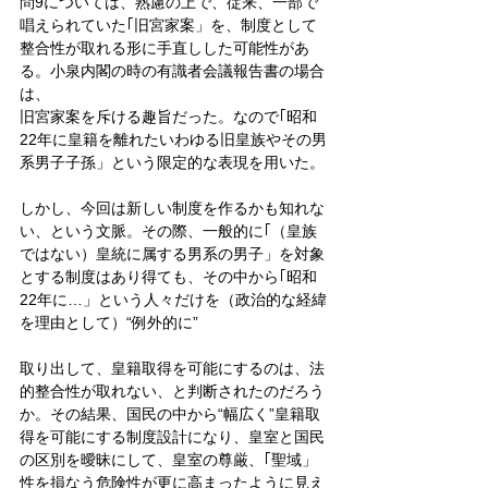
問9については、熟慮の上で、従来、一部で
唱えられていた｢旧宮家案」を、制度として
整合性が取れる形に手直しした可能性があ
る。小泉内閣の時の有識者会議報告書の場合
は、
旧宮家案を斥ける趣旨だった。なので｢昭和
22年に皇籍を離れたいわゆる旧皇族やその男
系男子子孫」という限定的な表現を用いた。
しかし、今回は新しい制度を作るかも知れな
い、という文脈。その際、一般的に｢（皇族
ではない）皇統に属する男系の男子」を対象
とする制度はあり得ても、その中から｢昭和
22年に…」という人々だけを（政治的な経緯
を理由として）“例外的に”
取り出して、皇籍取得を可能にするのは、法
的整合性が取れない、と判断されたのだろう
か。その結果、国民の中から“幅広く”皇籍取
得を可能にする制度設計になり、皇室と国民
の区別を曖昧にして、皇室の尊厳、｢聖域」
性を損なう危険性が更に高まったように見え