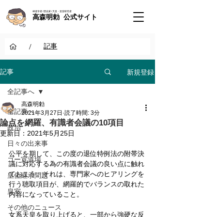
神道学者 / 歴史家 / 天皇・皇室研究者
高森明勅 公式サイト
/
記事
新規登録
記事
全記事へ
高森明勅
全記事へ
2021年3月27日
読了時間: 3分
論点を網羅、有識者会議の10項目
政治
更新日：
2021年5月25日
日々の出来事
公平を期して、この度の退位特例法の附帯決
ゴー宣道場
議に対応する為の有識者会議の良い点に触れ
ておこう。それは、専門家へのヒアリングを
皇位継承問題
行う聴取項目が、網羅的でバランスの取れた
皇室
内容になっていること。
その他のニュース
女系天皇を取り上げると、一部から強硬な反