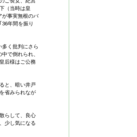
のご長女、紀宮
下（当時は皇
アが事実無根のバ
36年間を振り
い多く批判にさら
の中で倒れられ、
皇后様はご公務
ると、暗い井戸
を省みられなが
散らして、良心
、少し気になる