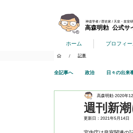
神道学者 / 歴史家 / 天皇・皇室
高森明勅 公式サ
ホーム
プロフィー
/
記事
全記事へ
政治
日々の出来
高森明勅
2020年1
週刊新潮
更新日：
2021年5月14日
宮内庁は皇室関連の