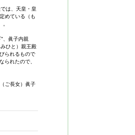
法では、天皇・皇
と定めている（も
）。
”、眞子内親
ふみひと）親王殿
びられるもので
なられたので、
の（ご長女）眞子