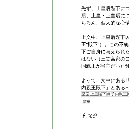
先ず、上皇后陛下につ
后、上皇・上皇后に
ちろん、個人的な心情
上文中、上皇后陛下以
王“殿下”）。この不
下ご自身に与えられ
はない（三笠宮家の
同親王が当主だった
よって、文中にある
内親王殿下」とある
皇室
上皇陛下
眞子内親王
皇室