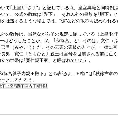
いて｢上皇后“さま”」と記している点。皇室典範と同特例
ついて、公式の敬称は｢陛下」、それ以外の皇族を｢殿下」
を吐露するような場面では、“様”などの敬称も認められる
外の敬称は、当然ながらその規定に従っている（上皇“陛下
統一はどうしたことか。又、｢秋篠宮」というのは、文仁（
た宮号（みやごう）だ。その宮家の家族の方々が、一律に帯
ご長男、寛仁〔ともひと〕親王は宮号を世襲される前に亡く
独立の世帯は｢寛仁親王家」と呼ばれていた）。
｢秋篠宮眞子内親王殿下」との表記は、正確には｢秋篠宮家
べきところだろう。
殿下
上皇后陛下
宮内庁
週刊誌