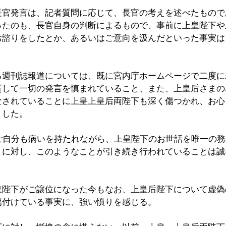
長官発言は、記者質問に応じて、長官の考えを述べたもので
ったのも、長官自身の判断によるもので、事前に上皇陛下や
お諮りをしたとか、あるいはご意向を汲んだといった事実は
る週刊誌報道については、既に宮内庁ホームページで二度に
貫して一切の発言を慎まれていること、また、上皇后さまの
なされていることに上皇上皇后両陛下も深く傷つかれ、お心
ました。
でご自分も病いを持たれながら、上皇陛下のお世話を唯一の
まに対し、このようなことが引き続き行われていることは誠
皇陛下がご譲位になった今もなお、上皇后陛下について虚偽
傷付けている事実に、強い憤りを感じる。