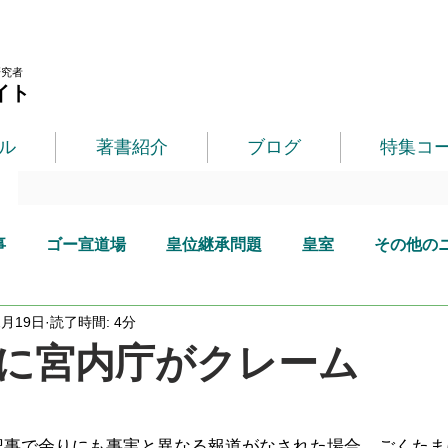
研究者
イト
ル
著書紹介
ブログ
特集コ
事
ゴー宣道場
皇位継承問題
皇室
その他の
2月19日
読了時間: 4分
に宮内庁がクレーム
記事で余りにも事実と異なる報道がなされた場合、ごくたま