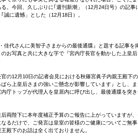
る。今回、久しぶりに｢週刊新潮」（12月24日号）の記事
｢誠に遺憾」とした（12月18日）。
・佳代さんに美智子さまからの最後通牒』と題する記事を掲載
まのお写真と共に大きな字で『宮内庁長官を動かした上皇后
官の12月10日の記者会見における秋篠宮眞子内親王殿下
っぱら上皇后さまの強いご懸念が影響しています』とし、ま
宮内庁トップが代理人を皇居内に呼び出し、最後通牒を突き
皇后両陛下に本年度補正予算のご報告に上がっていますが、
になるだけで、ご発言は皇室の皆様のご健康についてご無事
親王殿下のお話は全く出ておりません。