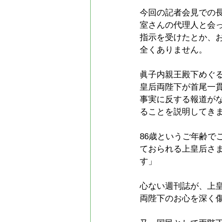
今回の記者会見での
室さんの代理人と会
指示を受けたとか、
全くありません。
眞子内親王殿下めぐ
皇后両陛下が首尾一
事実に反する報道が
ることを説明してき
86歳というご年齢
ておられる上皇后さ
す」
心ない週刊誌が、上
両陛下のお心を深く