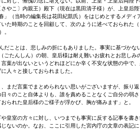
下に対し、慚愧の念に堪えない。以前、上皇・上皇后両陛下
〔さやこ〕内親王）殿下（現在は黒田清子様）が、上皇后陛
文春」（当時の編集長は花田紀凱氏）をはじめとするメディ
いた時期のことを回顧して、次のように述べておられた（｢
月）。
学んだことは、悲しみの折にもありました。事実に基づかな
辰（ごたんしん）の朝、皇后様は耐え難いお疲れとお悲しみ
。言葉が出ないというどれほどにか辛く不安な状態の中で、
ずに人々と接しておられました。
り、まだ言葉でまとめられない思いがございますが、振り返
の日々のこと自体よりも、誰を責めることなくご自分の弱さ
ておられた皇后様のご様子が浮かび、胸が痛みます」と。
下や皇室の方々に対し、いつまでも事実に反する記事を書き
感じないのか。なお、ここに引用した宮内庁の文章の表記に