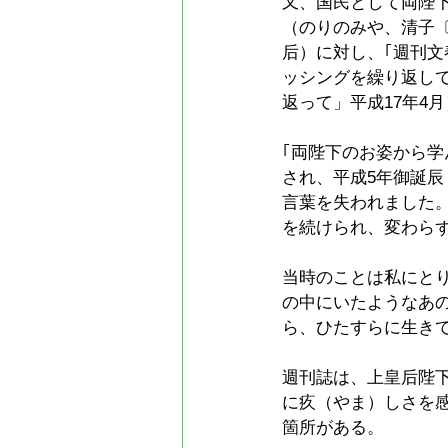
又、国民として両陛
（のりのみや、清子
后）に対し、｢週刊
ッシングを繰り返して
返って」平成17年4
｢両陛下のお姿から
され、平成5年御誕
言葉を失われました
を続けられ、変わら
当時のことは私にと
の中にいたようなあ
ら、ひたすらに生き
週刊誌は、上皇后陛
に疚（やま）しさを
箇所がある。