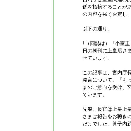
係を指摘することがあ
の内容を強く否定し、
以下の通り。
｢（同誌は）『小室圭
日の朝刊に上皇后さ
せています。
この記事は、宮内庁長
発言について、『も
まのご意向を受け、
ています。
先般、長官は上皇上
さまは報告をお聴き
だけでした。眞子内