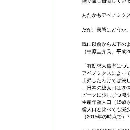
繰り返し自慢してい
あたかもアベノミク
だが、実態はどうか
既に以前から以下の
（中原圭介氏、平成2
「有効求人倍率につ
アベノミクスによっ
上昇したわけでは決
…日本の総人口は200
ピークに少しずつ減
生産年齢人口（15歳
総人口と比べても減
（2015年の時点で）