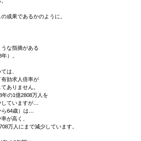
る。
スの成果であるかのように。
。
ような指摘がある
8年）。
いては、
て有効求人倍率が
してありません。
8年の1億2808万人を
少していますが…
から64歳）は…
少率が高く、
7708万人にまで減少しています。