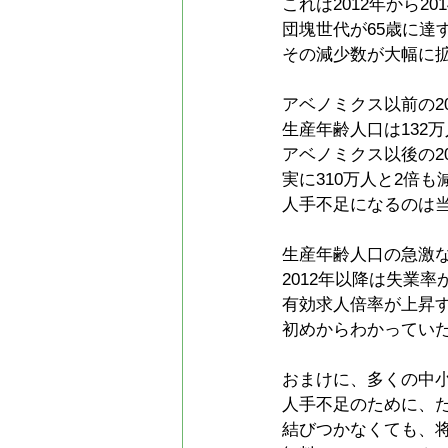
これは2012年から20
団塊世代が65歳に達
その減少数が大幅に
アベノミクス以前の20
生産年齢人口は132
アベノミクス以後の20
実に310万人と2倍
人手不足になるのは
生産年齢人口の急激
2012年以降は失業
有効求人倍率が上昇
初めからわかってい
おまけに、多くの中
人手不足のために、
結びつかなくても、