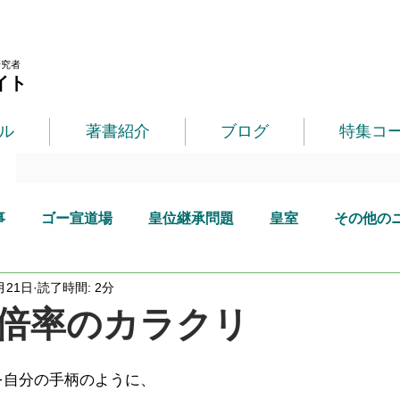
研究者
イト
ル
著書紹介
ブログ
特集コ
事
ゴー宣道場
皇位継承問題
皇室
その他の
月21日
読了時間: 2分
倍率のカラクリ
を自分の手柄のように、