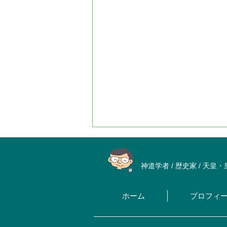
神道学者 / 歴史家 / 天皇
ホーム
プロフィ