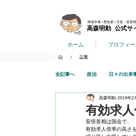
神道学者 / 歴史家 / 天皇・皇室
高森明勅 公式サ
ホーム
プロフィー
/
記事
全記事へ
政治
日々の出来
高森明勅
2019年2
有効求人
安倍首相は国会で、
有効求人倍率の高さ