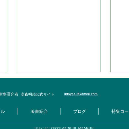
・皇室研究者
高森明勅公式サイト
info@
a-takamori.com
ール
著書紹介
ブログ
特集コー
Copyright 2022© AKINORI TAKAMORI