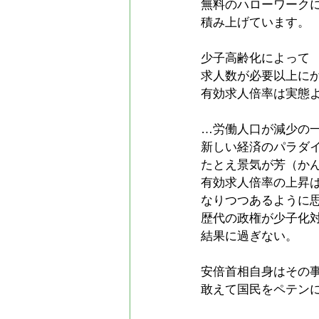
無料のハローワーク
積み上げています。
少子高齢化によって
求人数が必要以上に
有効求人倍率は実態
…労働人口が減少の
新しい経済のパラダ
たとえ景気が芳（か
有効求人倍率の上昇
なりつつあるように
歴代の政権が少子化対
結果に過ぎない。
安倍首相自身はその
敢えて国民をペテン