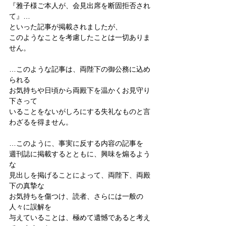
『雅子様ご本人が、会見出席を断固拒否され
て』…
といった記事が掲載されましたが、
このようなことを考慮したことは一切ありま
せん。
…このような記事は、両陛下の御公務に込め
られる
お気持ちや日頃から両殿下を温かくお見守り
下さって
いることをないがしろにする失礼なものと言
わざるを得ません。
…このように、事実に反する内容の記事を
週刊誌に掲載するとともに、興味を煽るよう
な
見出しを掲げることによって、両陛下、両殿
下の真摯な
お気持ちを傷つけ、読者、さらには一般の
人々に誤解を
与えていることは、極めて遺憾であると考え