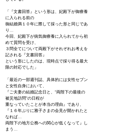
「『文書回答』という形は、妃殿下が御療養
に入られる前の
御結婚満１０年に際して採った形と同じであ
り…
今回、妃殿下が病気御療養に入られてから初
めて質問を受け、
３問全てについて両殿下がそれぞれお考えを
記される『文書回答』
という形にしたのは、現時点で採り得る最大
限の対応でした」
「最近の一部週刊誌、具体的には女性セブン
と女性自身において、
『ご夫妻の結婚記念日と、“両陛下の最後の
被災地訪問”の日程が
重なっていたことが本当の理由』であり、
『１６年ぶりに雅子さまの会見が開かれたと
なれば…
両陛下の地方公務への関心が低くなって』し
まう…