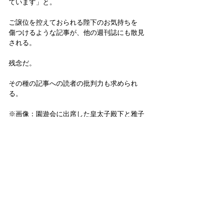
ています」と。
ご譲位を控えておられる陛下のお気持ちを
傷つけるような記事が、他の週刊誌にも散見
される。
残念だ。
その種の記事への読者の批判力も求められ
る。
※画像：園遊会に出席した皇太子殿下と雅子
妃殿下（ｃ）朝日新聞社
皇室
すべて表示
関連記事