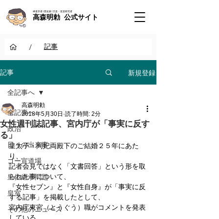
神道学者 / 歴史家 / 天皇・皇室研究者
高森明勅 公式サイト
/
記事
新規登録
記事
全記事へ
高森明勅
全記事へ
2018年5月30日
読了時間: 2分
女性週刊誌記事、宮内庁が「事実に反す
政治
る」
日々の出来事
皇太子・同妃両殿下のご結婚２５年にあた
り、
ゴー宣道場
記者会見ではなく「文書回答」という形を取
られた事について、
皇位継承問題
『女性セブン』と『女性自身』が「事実に反
皇室
する記事」を掲載したとして、
宮内庁東宮（とうぐう）職がコメントを発表
その他のニュース
している。