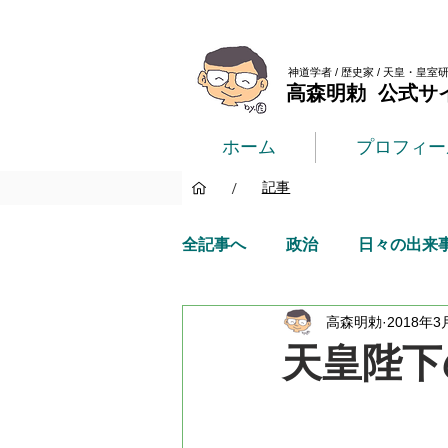
神道学者 / 歴史家 / 天皇・皇室
高森明勅 公式サ
ホーム
プロフィー
/
記事
全記事へ
政治
日々の出来
高森明勅
2018年3
天皇陛下