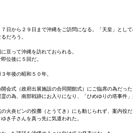
２７日から２９日まで沖縄をご訪問になる。「天皇」として
なるだろう。
回に亘って沖縄を訪れておられる。
ご即位後に５回だ。
帰３年後の昭和５０年。
の開会式（政府出展施設の合同開館式）にご臨席の為だった
慰霊の為、南部戦跡にお入りになり、「ひめゆりの塔事件」
然の火炎ビンの投擲（とうてき）にも動じられず、案内役だ
）ゆき子さんを真っ先に気遣われた。