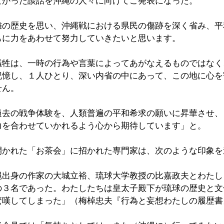
なかった談話を沖縄の人々に向けてご発表になった。
難の歴史を思い、沖縄戦における県民の傷跡を深く省み、平
もに力をあわせて努力していきたいと思います。
犠牲は、一時の行為や言葉によってあがなえるものではなく
記憶し、１人ひとり、深い内省の中にあって、この地に心を
せん。
過去の戦争体験を、人類普遍の平和希求の願いに昇華させ、
力を合わせていかれるよう心から期待しています」と。
開かれた「お茶会」に招かれた専門家は、次のような印象を
縄出身の作家の大城立裕、琉球大学教授の比嘉政夫とわたし
の３名であった。わたしたちは皇太子殿下が琉球の歴史と文
驚嘆してしまった」（梅棹忠夫『行為と妄想わたしの履歴書