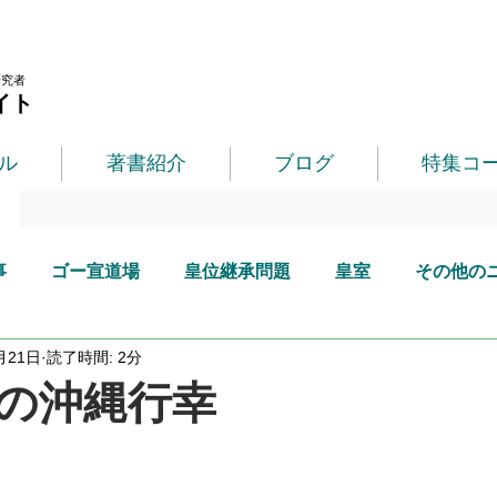
研究者
イト
ル
著書紹介
ブログ
特集コ
事
ゴー宣道場
皇位継承問題
皇室
その他の
月21日
読了時間: 2分
の沖縄行幸