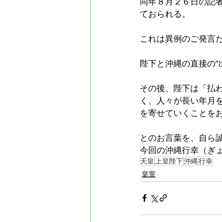
同年８月２６日の記
ておられる。
これは異例のご発言
陛下と沖縄の直接の“
その後、陛下は「払
く、人々が長い年月
を寄せていくことを
とのお言葉を、自ら
今回の沖縄行幸（ぎ
天皇
上皇陛下
沖縄
行幸
皇室