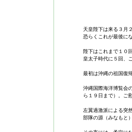
天皇陛下は来る３月
恐らくこれが最後に
陛下はこれまで１０
皇太子時代に５回、
最初は沖縄の祖国復
沖縄国際海洋博覧会
ら１９日まで）。ご
左翼過激派による突
部隊の源（みなもと