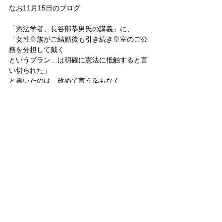
なお11月15日のブログ
「憲法学者、長谷部恭男氏の講義」に、
「女性皇族がご結婚後も引き続き皇室のご公
務を分担して戴く
というプラン…は明確に憲法に抵触すると言
い切られた」
と書いたのは、改めて言う迄もなく、
現在の皇室典範の規定（12条）により、
ご結婚によって“皇籍を離脱された”後も「引
き続き」
という意味だ。
念の為。
政治
皇位継承問題
皇室