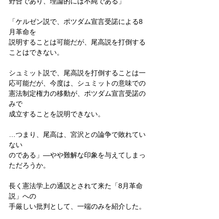
野合であり、理論的には不純である」
「ケルゼン説で、ポツダム宣言受諾による8
月革命を
説明することは可能だが、尾高説を打倒する
ことはできない。
シュミット説で、尾高説を打倒することは一
応可能だが、今度は、シュミットの意味での
憲法制定権力の移動が、ポツダム宣言受諾の
みで
成立することを説明できない。
…つまり、尾高は、宮沢との論争で敗れてい
ない
のである」―やや難解な印象を与えてしまっ
ただろうか。
長く憲法学上の通説とされて来た「8月革命
説」への
手厳しい批判として、一端のみを紹介した。