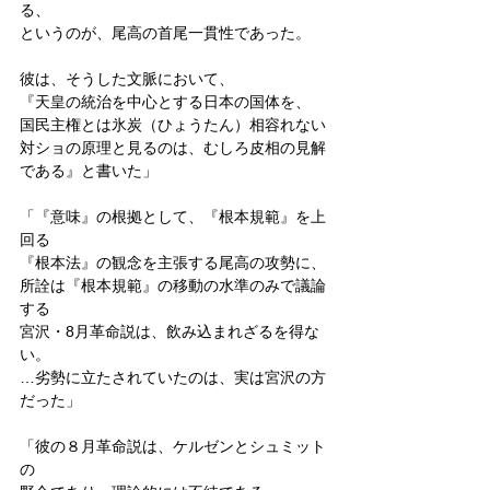
る、
というのが、尾高の首尾一貫性であった。
彼は、そうした文脈において、
『天皇の統治を中心とする日本の国体を、
国民主権とは氷炭（ひょうたん）相容れない
対ショの原理と見るのは、むしろ皮相の見解
である』と書いた」
「『意味』の根拠として、『根本規範』を上
回る
『根本法』の観念を主張する尾高の攻勢に、
所詮は『根本規範』の移動の水準のみで議論
する
宮沢・8月革命説は、飲み込まれざるを得な
い。
…劣勢に立たされていたのは、実は宮沢の方
だった」
「彼の８月革命説は、ケルゼンとシュミット
の