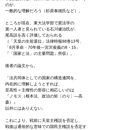
のが、
一般的な理解だろう（杉原泰雄氏など）。
ところが現在、東大法学部で憲法学の
第一人者と見られている石川健治氏が、
尾高説を高く評価しておられる
（「天皇の生前退位」法律時報88巻13号、
「8月革命・70年後―宮沢俊義の8・15」
『「国家と法」の主要問題』所収）。
後者の論文から。
「法共同体としての国家の構造連関を、
内在的に理解しようとすれば、
至高性＝主権性の形容に相応しいのは
『ノモス（根本法、政治の矩〔のり〕―高
森）』
以外にはありえない。
これにより、戦前に天皇主権説を否定し、
戦後は通俗的な意味での国民主権説を否定す