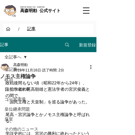
神道学者 / 歴史家 / 天皇・皇室研究者
高森明勅 公式サイト
/
記事
新規登録
記事
全記事へ
高森明勅
全記事へ
2018年11月16日
読了時間: 2分
ノモス主権論争
政治
敗戦後間もない頃（昭和22年から24年）、
日々の出来事
法哲学者の尾高朝雄と憲法学者の宮沢俊義と
の間で、
ゴー宣道場
「国民主権と天皇制」を巡る論争があった。
皇位継承問題
尾高・宮沢論争とかノモス主権論争と呼ばれ
皇室
る。
その他のニュース
学説史的には、宮沢の勝利に終わったという