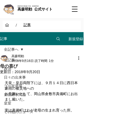
神道学者 / 歴史家 / 天皇・皇室研究者
高森明勅 公式サイト
/
記事
新規登録
記事
全記事へ
高森明勅
全記事へ
2018年9月16日
読了時間: 1分
母の喜び
政治
更新日：
2018年9月20日
日々の出来事
天皇・皇后両陛下には、９月１４日に西日本
ゴー宣道場
豪雨の被災地への
お見舞いとして、岡山県倉敷市真備町にお出
皇位継承問題
まし戴いた。
皇室
実は真備町はわが老母の生まれ育った所。
その他のニュース