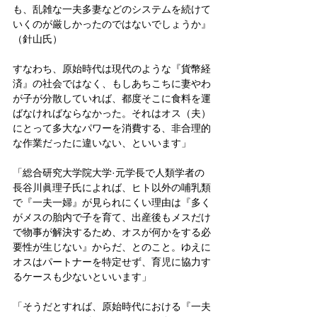
も、乱雑な一夫多妻などのシステムを続けて
いくのが厳しかったのではないでしょうか』
（針山氏）
すなわち、原始時代は現代のような『貨幣経
済』の社会ではなく、もしあちこちに妻やわ
が子が分散していれば、都度そこに食料を運
ばなければならなかった。それはオス（夫）
にとって多大なパワーを消費する、非合理的
な作業だったに違いない、といいます」
「総合研究大学院大学·元学長で人類学者の
長谷川眞理子氏によれば、ヒト以外の哺乳類
で『一夫一婦』が見られにくい理由は『多く
がメスの胎内で子を育て、出産後もメスだけ
で物事が解決するため、オスが何かをする必
要性が生じない』からだ、とのこと。ゆえに
オスはパートナーを特定せず、育児に協力す
るケースも少ないといいます」
「そうだとすれば、原始時代における『一夫