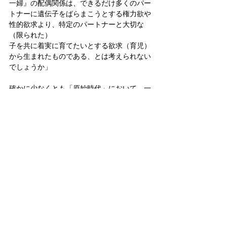
一婦』の配偶関係は、できるだけ多くのパー
トナーに遺伝子をばらまこうとする権力欲や
性的欲求より、特定のパートナーと大切な
（限られた）
子を共に着実に育てたいとする欲求（育児）
から生まれたものである、とは考えられない
でしょうか」
確かに少なくとも「原始時代」において、一
夫一婦制を支える合理的·客観的な根拠は、
「育児」の必要性という重大なファクターを
除くと、以外と薄弱かも知れない。一夫一婦
制の由来の古さを示す１つの仮説的な見通し
として紹介した。
皇室
皇位継承問題
皇位継承問題
皇室