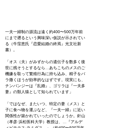
一夫一婦制の源流は遠く約400〜500万年前
にまで遡るという興味深い仮説が示されてい
る（牛窪恵氏『恋愛結婚の終焉』光文社新
書）。
「オス（夫）がみずからの遺伝子を数多く後
世に残そうとするなら…あちこちのメスのご
機嫌を取って繁殖行為に持ち込み、精子をバ
ラ撒くほうが効率的なはずです。現実にも、
チンパンジーは『乱婚』、ゴリラは『一夫多
妻』の類人猿として知られています」
「ではなぜ、またいつ、特定の妻（メス）と
子に食べ物を運ぶなど、『一夫一婦』に近い
関係性が築かれていったのでしょうか。針山
（孝彦·浜松医科大学）教授は、…『アルデ
ィピテクス·ラミダス…』（約400〜500万年