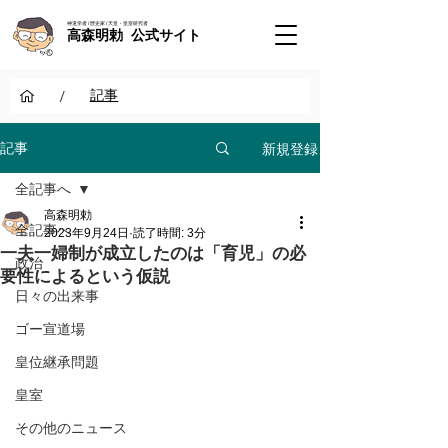
神道学者 / 歴史家 / 天皇・皇室研究者
高森明勅 公式サイト
/
記事
新規登録
記事
全記事へ
高森明勅
全記事へ
2023年9月24日
読了時間: 3分
一夫一婦制が成立したのは「育児」の必
政治
要性によるという仮説
日々の出来事
ゴー宣道場
皇位継承問題
皇室
その他のニュース