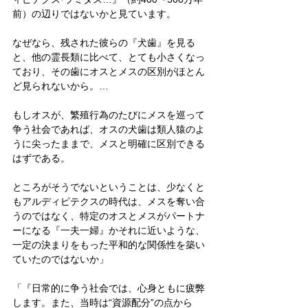
前）の辺りではないかと見ています。
なぜなら、残された彼らの『犬歯』を見る
と、他の霊長類に比べて、とても小さくなっ
ており、その歯にオスとメスの区別がほとん
ど見られないから。…
もしオスが、繁殖行為のたびにメスを巡って
争う社会であれば、オスの犬歯は類人猿のよ
うに尖ったままで、メスと明確に区別できる
はずである。
ところがそうでないということは、少なくと
もアルディピテクスの時代は、メスを奪い合
うのではなく、特定のオスとメスがパートナ
ーになる『一夫一婦』かそれに近いような、
一定の決まりをもった平和的な関係性を築い
ていたのではないか」
「『日常的に争う社会では、心身ともに疲弊
します。また、当時は“資源配分”の点から