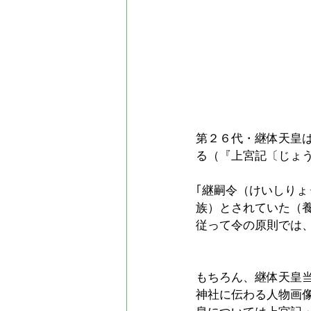
第２６代・継体天皇
る（『上宮記〔じょ
｢継嗣令（けいしりょ
族）とされていた（
従って令の原則では
もちろん、継体天皇
神社に伝わる人物画像