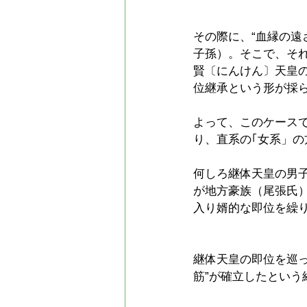
その際に、“血縁の遠
子孫）。そこで、そ
賢〔にんけん〕天皇
位継承という形が採
よって、このケースで
り、直系の｢女系」
何しろ継体天皇の男
が地方豪族（尾張氏
入り婿的な即位を繰
継体天皇の即位を巡
筋”が確立したとい