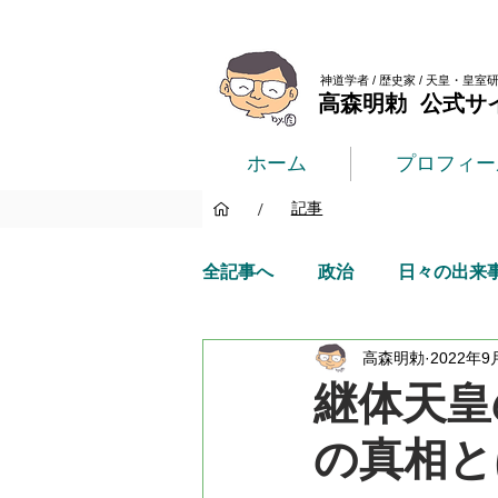
神道学者 / 歴史家 / 天皇・皇室
高森明勅 公式サ
ホーム
プロフィー
/
記事
全記事へ
政治
日々の出来
高森明勅
2022年9
継体天皇
の真相と