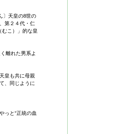
ん〕天皇の8世の
、第２４代・仁
（むこ）」的な皇
遠く離れた男系よ
天皇も共に母親
て、同じように
やっと“正統の血