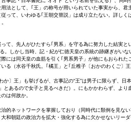
古事記・日本書紀に“オオド”という名前を伝える）、同時
な用法として、｢王」の称号が用いられていた事実から、君
（従って、いわゆる｢王朝交替説」は成り立たない。詳しく
）。
巡って、先人がひたすら｢男系」を守る為に努力した結実と
ある。しかし当時、記・紀が仁徳天皇の系統の跡継ぎがいな
実際には同天皇の血筋を引く｢男系男子」が他にもおられた
いる（水谷千秋氏。｢橘王」と｢丘稚子〔おかのわくご〕王
わか〕王」も挙げるが、古事記の“王”は男子に限らず、日
女」とあるので女子と見るべきだ）。にもかかわらず、より
たのは何故か。
政治的ネットワークを掌握しており（同時代に類例を見ない
、大和朝廷の政治力を拡大・強化する為に欠かせないリーダ
。　