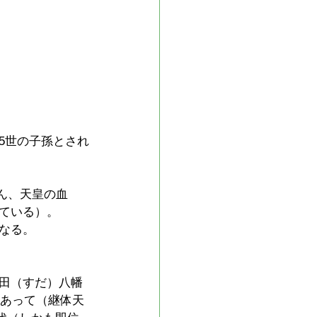
5世の子孫とされ
ん、天皇の血
ている）。
なる。　
田（すだ）八幡
とあって（継体天