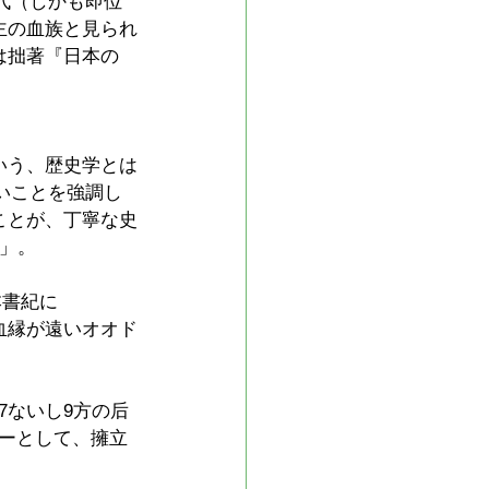
代（しかも即位
主の血族と見られ
は拙著『日本の
いう、歴史学とは
いことを強調し
ことが、丁寧な史
」。
本書紀に
血縁が遠いオオド
7ないし9方の后
ーとして、擁立