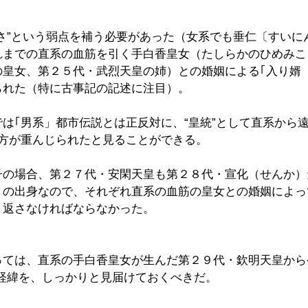
さ”という弱点を補う必要があった（女系でも垂仁〔すいに
れまでの直系の血筋を引く手白香皇女（たしらかのひめみこ
の皇女、第２５代・武烈天皇の姉）との婚姻による｢入り婿
られた（特に古事記の記述に注目）。
は｢男系」都市伝説とは正反対に、“皇統”として直系から
の方が重んじられたと見ることができる。
子の場合、第２７代・安閑天皇も第２８代・宣化（せんか）
）の出身なので、それぞれ直系の血筋の皇女との婚姻によっ
り返さなければならなかった。　　
っては、直系の手白香皇女が生んだ第２９代・欽明天皇から
う経緯を、しっかりと見届けておくべきだ。