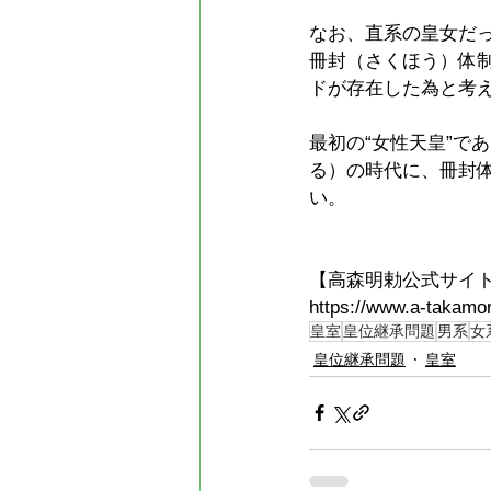
なお、直系の皇女だ
冊封（さくほう）体制
ドが存在した為と考
最初の“女性天皇”で
る）の時代に、冊封体
い。
【高森明勅公式サイ
https://www.a-takamo
皇室
皇位継承問題
男系
女
皇位継承問題
皇室