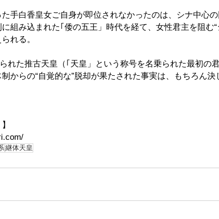
った手白香皇女ご自身が即位されなかったのは、シナ中心の
に組み込まれた｢倭の五王」時代を経て、女性君主を阻む“
えられる。
あられた推古天皇（｢天皇」という称号を名乗られた最初の
制からの“自覚的な”脱却が果たされた事実は、もちろん決
ト】
ri.com/
系
継体天皇