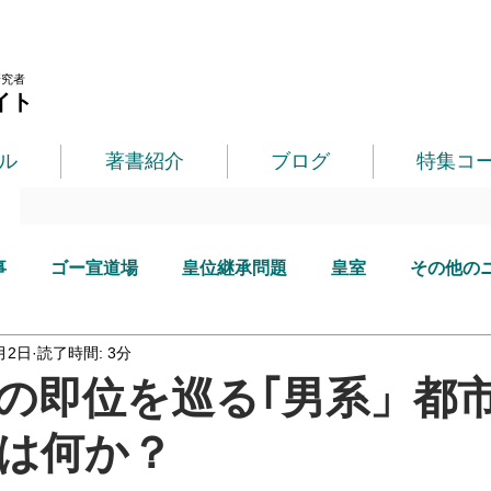
研究者
イト
ル
著書紹介
ブログ
特集コ
事
ゴー宣道場
皇位継承問題
皇室
その他の
月2日
読了時間: 3分
の即位を巡る｢男系」都
は何か？