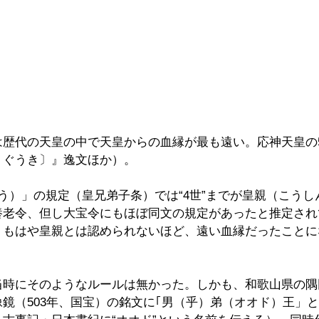
は歴代の天皇の中で天皇からの血縁が最も遠い。応神天皇の
うぐうき〕』逸文ほか）。
う）」の規定（皇兄弟子条）では“4世”までが皇親（こうし
養老令、但し大宝令にもほぼ同文の規定があったと推定され
、もはや皇親とは認められないほど、遠い血縁だったことに
当時にそのようなルールは無かった。しかも、和歌山県の隅
鏡（503年、国宝）の銘文に｢男（乎）弟（オオド）王」