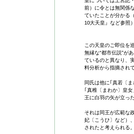
皇については上宮記・
前）に令とは無関係
ていたことが分かる
10大天皇』など参照
この天皇のご即位を
無縁な“都市伝説”が
ているのと異なり、
料分析から指摘されて
同氏は他に｢真若〔ま
｢真稚〔まわか〕皇
王に白羽の矢が立っ
それは同王が広範な
妃〔こうひ〕など）
されたと考えられる