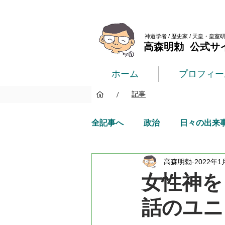
神道学者 / 歴史家 / 天皇・皇室
高森明勅 公式サ
ホーム
プロフィー
/
記事
全記事へ
政治
日々の出来
高森明勅
2022年1
女性神を
話のユニ