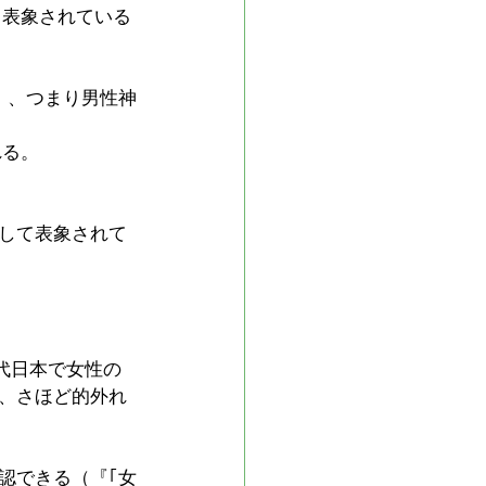
て表象されている
）、つまり男性神
れる。
して表象されて
代日本で女性の
、さほど的外れ
認できる（『｢女