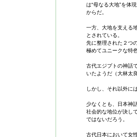
は“母なる大地”を体
からだ。
一方、大地を支える
とされている。
先に整理された２つの
極めてユニークな特
古代エジプトの神話
いたようだ（大林太
しかし、それ以外に
少なくとも、日本神話
社会的な地位が決し
ではないだろう。
古代日本において女