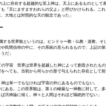
宙の上に存在する超越的な至上神は、天上にあるものとして
ても『天にますますわれらの父よ』と呼びかけられる。これ
は、大地とは対照的な天の観念であった」
ー
に属する世界観というのは、ヒンドゥー教・仏教・道教、そ
教や民間信仰の中に、その系統の見られるもので、上記の第
ようだ」
しての宇宙　世界は世界を超越した神によって創造されたも
程をへても、当初から何らかの形で与えられた存在として前
　神は単一でもなければ宇宙の外にあるものでもない。
中にある。この世界観は、第１の峻厳な一神教に対して、多
しば汎神論に傾く。神々と人間はそれほど隔絶的でない」