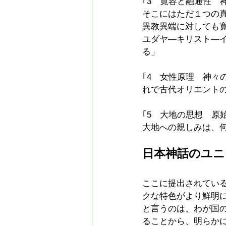
｢3　寛容と融通性　
そこにはただ１つの
異教異端に対しても
ユダヤ―キリスト―
る」
｢4　女性原理　神
れで古代オリエント
｢5　大地の思想　原
大地への親しみは、
日本神話のユニ
ここに提出されている
クな特色がより鮮明
と言うのは、わが国
ることから、明らか