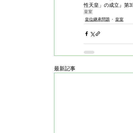
性天皇」の成立』第
皇室
皇位継承問題
皇室
最新記事