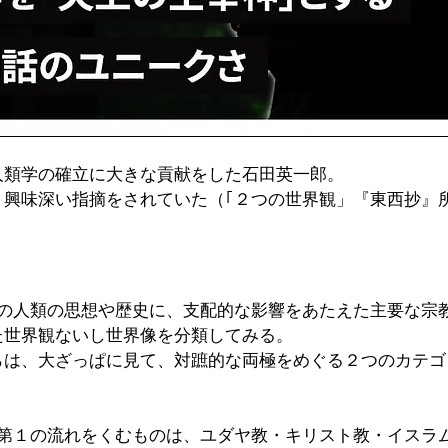
人類学の確立に大きな貢献をした石田英一郎。
り興味深い指摘をされていた（｢２つの世界観」『東西抄』
間の人類の思想や歴史に、支配的な影響をあたえた主要な宗
た世界観ないし世界像を分類してみる。
らは、大ざっぱに見て、対蹠的な両極をめぐる２つのカテゴ
の第１の流れをくむものは、ユダヤ教・キリスト教・イスラ