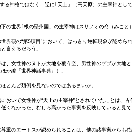
現する神格ではなく、逆に｢天上」（高天原）の主宰神とし
地下の世界｢根の堅州国」の主宰神はスサノオの命（みこと
世界観の“第5項目”において、はっきり逆転現象が認めら
色と言えるだろう。
では、女性神のヌトが大地を覆う空、男性神のゲブが大地と
良ほか編『世界神話事典』）。
はほとんど類例を見ないのではあるまいか。
において女性神が“天上の主宰神”とされていたことは、古
て低くなかった、むしろ高かった事実を反映していると見て
性尊重のエートスが認められることは、他の諸事実からも確