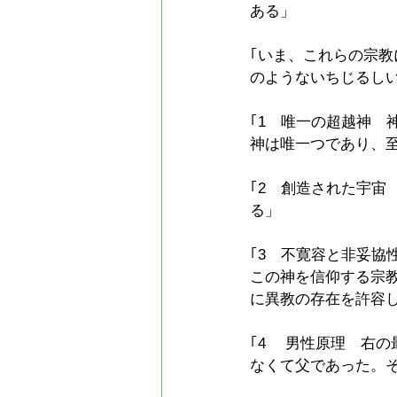
ある」
｢いま、これらの宗教
のようないちじるし
｢1　唯一の超越神
神は唯一つであり、
｢2　創造された宇
る」
｢3　不寛容と非妥協
この神を信仰する宗教
に異教の存在を許容
｢4 　男性原理　右
なくて父であった。