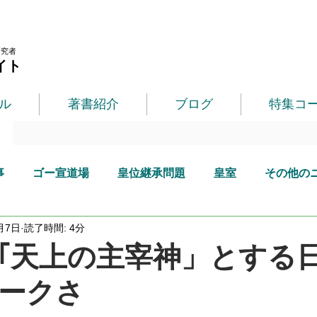
研究者
イト
ル
著書紹介
ブログ
特集コ
事
ゴー宣道場
皇位継承問題
皇室
その他の
月7日
読了時間: 4分
｢天上の主宰神」とする
ークさ