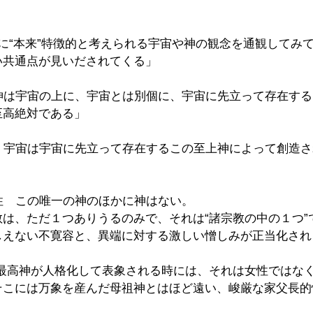
に“本来”特徴的と考えられる宇宙や神の観念を通観してみ
い共通点が見いだされてくる」
　神は宇宙の上に、宇宙とは別個に、宇宙に先立って存在す
至高絶対である」
宙　宇宙は宇宙に先立って存在するこの至上神によって創造
性　この唯一の神のほかに神はない。
は、ただ１つありうるのみで、それは“諸宗教の中の１つ”
しえない不寛容と、異端に対する激しい憎しみが正当化され
の最高神が人格化して表象される時には、それは女性ではな
そこには万象を産んだ母祖神とはほど遠い、峻厳な家父長的