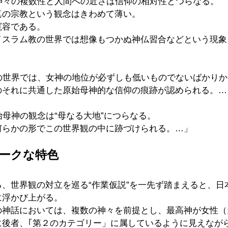
神々の複数性と人間への近さは信仰の相対性とつらなる。
真の宗教という観念はきわめて薄い。
寛容である。
イスラム教の世界では想像もつかぬ神仏習合などという現象
々の世界では、女神の地位が必ずしも低いものでないばかり
のそれに共通した原始母神的な信仰の痕跡が認められる。…
始母神の観念は“母なる大地”につらなる。
何らかの形でこの世界観の中に跡づけられる。…」
ークな特色
、世界観の対立を巡る“作業仮説”を一先ず踏まえると、日
に浮かび上がる。
の神話においては、複数の神々を前提とし、最高神が女性（
に後者、｢第２のカテゴリー」に属しているように見えなが