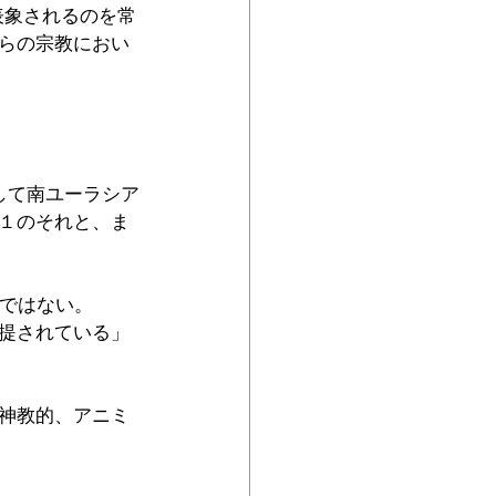
表象されるのを常
らの宗教におい
して南ユーラシア
１のそれと、ま
のではない。
提されている」
神教的、アニミ