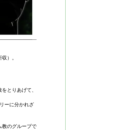
所収）。
教をとりあげて、
リーに分かれざ
ム教のグループで