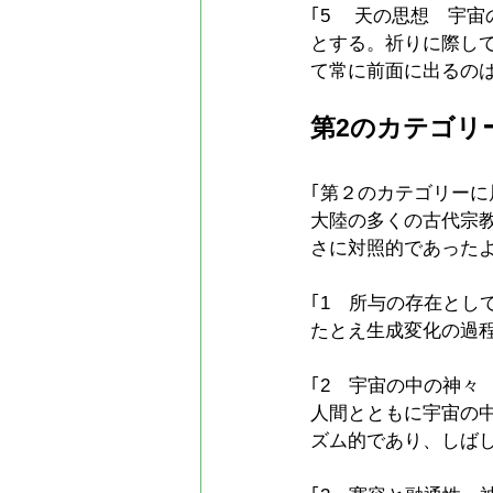
｢5 　天の思想　宇
とする。祈りに際し
て常に前面に出るの
第2のカテゴリ
｢第２のカテゴリー
大陸の多くの古代宗
さに対照的であった
｢1　所与の存在と
たとえ生成変化の過
｢2　宇宙の中の神々
人間とともに宇宙の
ズム的であり、しば