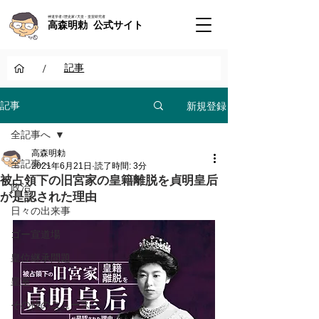
神道学者 / 歴史家 / 天皇・皇室研究者
高森明勅 公式サイト
/
記事
新規登録
記事
全記事へ
高森明勅
全記事へ
2021年6月21日
読了時間: 3分
被占領下の旧宮家の皇籍離脱を貞明皇后
政治
が是認された理由
日々の出来事
ゴー宣道場
皇位継承問題
皇室
その他のニュース