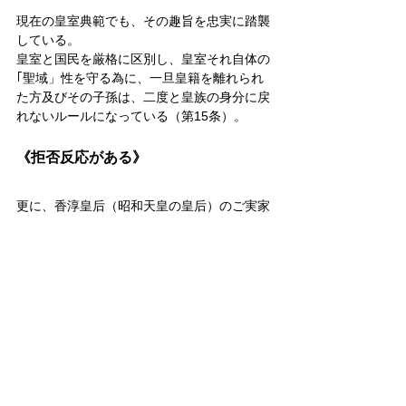
現在の皇室典範でも、その趣旨を忠実に踏襲
している。
皇室と国民を厳格に区別し、皇室それ自体の
｢聖域」性を守る為に、一旦皇籍を離れられ
た方及びその子孫は、二度と皇族の身分に戻
れないルールになっている（第15条）。
《拒否反応がある》
更に、香淳皇后（昭和天皇の皇后）のご実家
に当たる久邇家の当主で、旧宮家系の人々を
代表するお立場にあり、伊勢神宮の大宮司や
神社本庁の統理などを歴任された久邇邦昭氏
（勿論、元皇族であられた）は、ご自身の著
書の中で次のように語られた。
｢旧皇族をまた皇籍に戻すべきだという意見
もあるようだが、私はこれについては、『何
を今さら』というのが正直なところ本心だ。
…皇籍に復して国民の貴重な税金をいただく