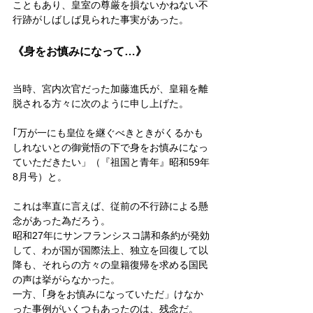
こともあり、皇室の尊厳を損ないかねない不
行跡がしばしば見られた事実があった。
《身をお慎みになって…》
当時、宮内次官だった加藤進氏が、皇籍を離
脱される方々に次のように申し上げた。
｢万が一にも皇位を継ぐべきときがくるかも
しれないとの御覚悟の下で身をお慎みになっ
ていただきたい」（『祖国と青年』昭和59年
8月号）と。
これは率直に言えば、従前の不行跡による懸
念があった為だろう。
昭和27年にサンフランシスコ講和条約が発効
して、わが国が国際法上、独立を回復して以
降も、それらの方々の皇籍復帰を求める国民
の声は挙がらなかった。
一方、｢身をお慎みになっていただ」けなか
った事例がいくつもあったのは、残念だ。