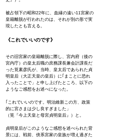
被占領下の昭和22年に、血縁の遠い11宮家の
皇籍離脱が行われたのは、それが別の形で実
現したとも言える。
《これでいいのです》
その旧宮家の皇籍離脱に際し、宮内府（後の
宮内庁）の皇太后職の庶務課長兼会計課長だ
った筧素彦氏が、当時、皇太后であられた貞
明皇后（大正天皇の皇后）に｢まことに恐れ
入ったことで」と申し上げたところ、以下の
ようなご感想をお述べになった。
｢これでいいのです。明治維新この方、政策
的に宮さまは少し良すぎました」
（筧『今上天皇と母宮貞明皇后』）と。
貞明皇后がこのようなご感想を述べられた背
景には、戦前、傍系宮家の皇族が増え過ぎた