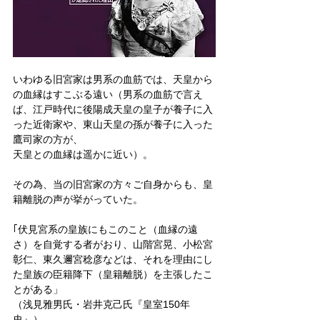
いわゆる旧宮家は男系の血筋では、天皇から
の血縁はすこぶる遠い（男系の血筋で言え
ば、江戸時代に後陽成天皇の皇子が養子に入
った近衛家や、東山天皇の孫が養子に入った
鷹司家の方が、
天皇との血縁は遥かに近い）。
その為、当の旧宮家の方々ご自身からも、皇
籍離脱の声が挙がっていた。
｢伏見宮系の皇族にもこのこと（血縁の遠
さ）を自覚する者がおり、山階宮晃、小松宮
彰仁、東久邇宮稔彦などは、それを理由にし
た皇族の臣籍降下（皇籍離脱）を主張したこ
とがある」
（浅見雅男氏・岩井克己氏『皇室150年
史』）。