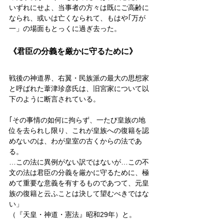
いずれにせよ、当事者の方々は既にご高齢に
なられ、或いは亡くなられて、もはや｢万が
一」の場面もとっくに過ぎ去った。
《君臣の分義を厳かに守るために》
戦後の神道界、右翼・民族派の最大の思想家
と呼ばれた葦津珍彦氏は、旧宮家について以
下のように断言されている。
｢その事情の如何に拘らず、一たび皇族の地
位を去られし限り、これが皇族への復籍を認
めないのは、わが皇室の古くからの法であ
る。
…この法に異例がない訳ではないが…この不
文の法は君臣の分義を厳かに守るために、極
めて重要な意義を有するものであつて、元皇
族の復籍と云ふことは決して望むべきではな
い」
（『天皇・神道・憲法』昭和29年）と。