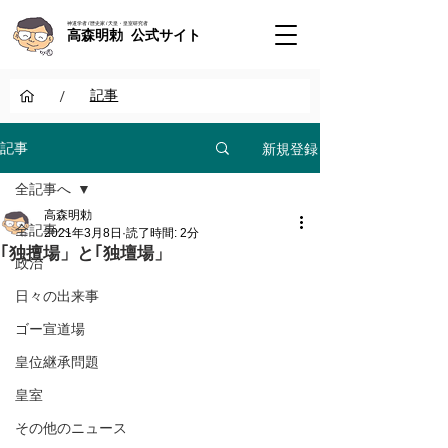
神道学者 / 歴史家 / 天皇・皇室研究者
高森明勅 公式サイト
/
記事
新規登録
記事
全記事へ
高森明勅
全記事へ
2021年3月8日
読了時間: 2分
｢独擅場」と｢独壇場」
政治
日々の出来事
ゴー宣道場
皇位継承問題
皇室
その他のニュース