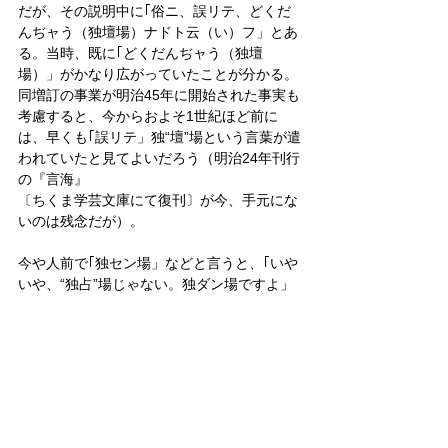
だが、その説明中に｢俗ニ、誤リテ、どくだ
んぢャう（独壇場）ナドト云（い）フ」とあ
る。当時、既に｢どくだんぢャう（独壇
場）」がかなり広がっていたことが分かる。
同増訂の事業が明治45年に開始された事実も
考慮すると、今からおよそ1世紀ほど前に
は、早くも｢誤リテ」独“壇”場という言葉が遣
われていたと見てよいだろう（明治24年刊行
の『言海』
〔ちくま学芸文庫にて復刊〕が今、手元にな
いのは残念だが）。
今や人前で｢独セン場」などと言うと、｢いや
いや、“独占”場じゃない。独ダン場ですよ」
と注意されかねない。
その他のニュース
その他のニュース