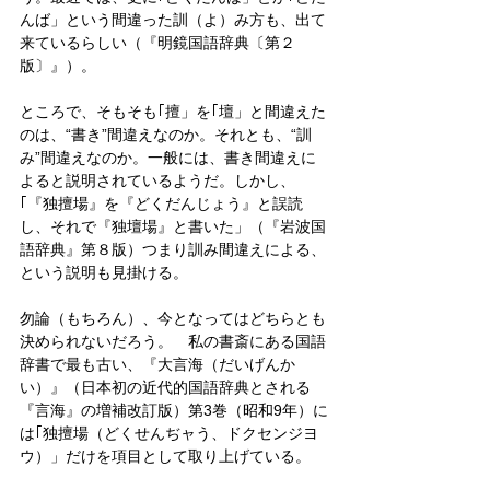
んば」という間違った訓（よ）み方も、出て
来ているらしい（『明鏡国語辞典〔第２
版〕』）。
ところで、そもそも｢擅」を｢壇」と間違えた
のは、“書き”間違えなのか。それとも、“訓
み”間違えなのか。一般には、書き間違えに
よると説明されているようだ。しかし、
｢『独擅場』を『どくだんじょう』と誤読
し、それで『独壇場』と書いた」（『岩波国
語辞典』第８版）つまり訓み間違えによる、
という説明も見掛ける。
勿論（もちろん）、今となってはどちらとも
決められないだろう。　私の書斎にある国語
辞書で最も古い、『大言海（だいげんか
い）』（日本初の近代的国語辞典とされる
『言海』の増補改訂版）第3巻（昭和9年）に
は｢独擅場（どくせんぢャう、ドクセンジヨ
ウ）」だけを項目として取り上げている。