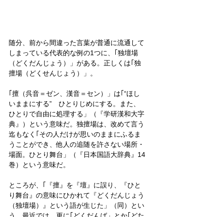
随分、前から間違った言葉が普通に流通して
しまっている代表的な例の1つに、｢独壇場
（どくだんじょう）」がある。正しくは｢独
擅場（どくせんじょう）」。
｢擅（呉音＝ゼン、漢音＝セン）」は｢“ほし
いままにする”　ひとりじめにする。また、
ひとりで自由に処理する」（『学研漢和大字
典』）という意味だ。独擅場は、改めて言う
迄もなく｢その人だけが思いのままにふるま
うことができ、他人の追随を許さない場所・
場面。ひとり舞台」（『日本国語大辞典』14
巻）という意味だ。
ところが、｢『擅』を『壇』に誤り、『ひと
り舞台』の意味にひかれて『どくだんじょう
（独壇場）』という語が生じた」（同）とい
う。最近では、更に｢どくだんば」とか｢どた